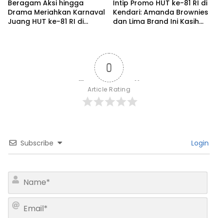
Beragam Aksi hingga
Intip Promo HUT ke-81 RI di
Drama Meriahkan Karnaval
Kendari: Amanda Brownies
Juang HUT ke-81 RI di
dan Lima Brand Ini Kasih
Kendari
Diskon Gede!
0
Article Rating
Subscribe
Login
N
a
m
E
e
m
*