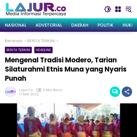
Langsung
ke
konten
NASIONAL
ADVETORIAL
DAERAH
POLITIK
HUKRI
Beranda
BERITA TERKINI
BERITA TERKINI
HEADLINE
Mengenal Tradisi Modero, Tarian
Silaturahmi Etnis Muna yang Nyaris
Punah
Lajur.co
2 Min Baca
17 Mei 2022