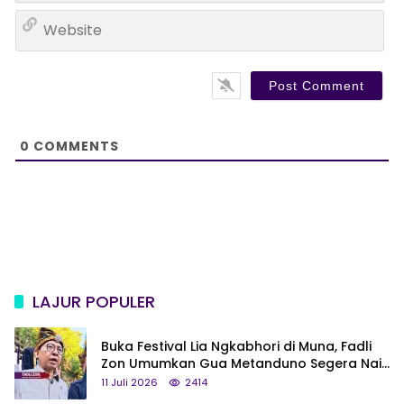
a
W
i
e
l
b
*
s
i
t
e
0
COMMENTS
LAJUR POPULER
Buka Festival Lia Ngkabhori di Muna, Fadli
Zon Umumkan Gua Metanduno Segera Naik
Status Jadi Cagar Budaya Nasional
11 Juli 2026
2414