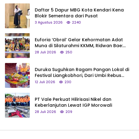
Daftar 5 Dapur MBG Kota Kendari Kena
Blokir Sementara dari Pusat
3 Agustus 2026
2240
Euforia ‘Obral’ Gelar Kehormatan Adat
Muna di Silaturahmi KKMM, Ridwan Bae:
Saya Bukan Tipe Begitu, Belum Pantas!
28 Juli 2026
250
Duruka Suguhkan Ragam Pangan Lokal di
Festival Liangkobhori, Dari Umbi Rebus
hingga Tumpeng Beras Muna
12 Juli 2026
230
PT Vale Perkuat Hilirisasi Nikel dan
Keberlanjutan Lewat IGP Morowali
28 Juli 2026
209