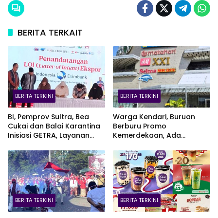
BERITA TERKAIT
BERITA TERKINI
BERITA TERKINI
BI, Pemprov Sultra, Bea
Warga Kendari, Buruan
Cukai dan Balai Karantina
Berburu Promo
Inisiasi GETRA, Layanan
Kemerdekaan, Ada
Terpadu UMKM Bidik Pasar
Kesempatan Bawa Pulang
Ekspor
EV Car
BERITA TERKINI
BERITA TERKINI