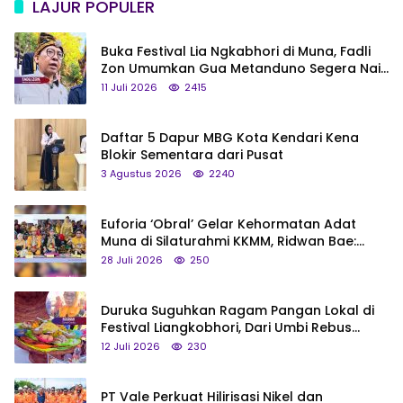
LAJUR POPULER
Buka Festival Lia Ngkabhori di Muna, Fadli
Zon Umumkan Gua Metanduno Segera Naik
Status Jadi Cagar Budaya Nasional
11 Juli 2026
2415
Daftar 5 Dapur MBG Kota Kendari Kena
Blokir Sementara dari Pusat
3 Agustus 2026
2240
Euforia ‘Obral’ Gelar Kehormatan Adat
Muna di Silaturahmi KKMM, Ridwan Bae:
Saya Bukan Tipe Begitu, Belum Pantas!
28 Juli 2026
250
Duruka Suguhkan Ragam Pangan Lokal di
Festival Liangkobhori, Dari Umbi Rebus
hingga Tumpeng Beras Muna
12 Juli 2026
230
PT Vale Perkuat Hilirisasi Nikel dan