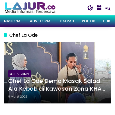
Langsung
ke
konten
NASIONAL
ADVETORIAL
DAERAH
POLITIK
HUKRI
Chef La Ode
BERITA TERKINI
Chef La Ode Demo Masak Salad
Ala Kebab di Kawasan Zona KHAS
Al-Alam
8 Maret 2025