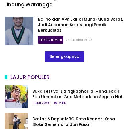
Lindung Warangga
Baliho dan APK Liar di Muna-Muna Barat,
Jadi Ancaman Serius bagi Pemilu
Berkualitas
BERITA TERKINI
24 Oktober 2023
Selengkapnya
LAJUR POPULER
Buka Festival Lia Ngkabhori di Muna, Fadli
Zon Umumkan Gua Metanduno Segera Naik
Status Jadi Cagar Budaya Nasional
11 Juli 2026
2415
Daftar 5 Dapur MBG Kota Kendari Kena
Blokir Sementara dari Pusat