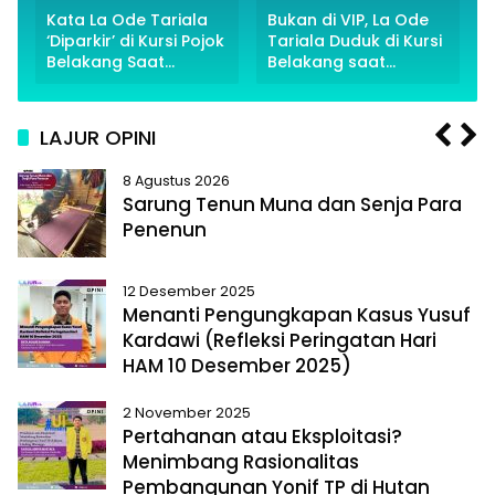
Kata La Ode Tariala
Bukan di VIP, La Ode
‘Diparkir’ di Kursi Pojok
Tariala Duduk di Kursi
Belakang Saat
Belakang saat
Rakerwil NasDem
Rakerwil NasDem
Sultra Ditengah Isu
Sultra Dihadiri Putra
PAW
Surya Paloh
LAJUR OPINI
P
N
8 Agustus 2026
r
e
Sarung Tenun Muna dan Senja Para
e
x
Penenun
v
t
i
o
12 Desember 2025
Menanti Pengungkapan Kasus Yusuf
u
Kardawi (Refleksi Peringatan Hari
s
HAM 10 Desember 2025)
2 November 2025
Pertahanan atau Eksploitasi?
Menimbang Rasionalitas
Pembangunan Yonif TP di Hutan