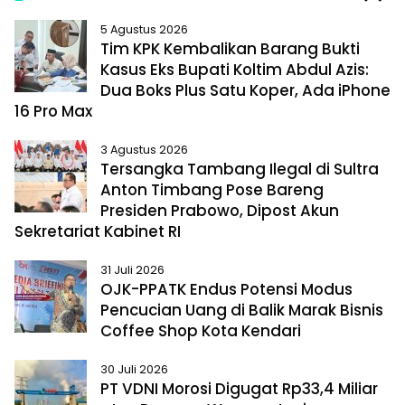
P
N
5 Agustus 2026
r
e
Tim KPK Kembalikan Barang Bukti
e
x
Kasus Eks Bupati Koltim Abdul Azis:
v
t
Dua Boks Plus Satu Koper, Ada iPhone
i
16 Pro Max
o
u
3 Agustus 2026
s
Tersangka Tambang Ilegal di Sultra
Anton Timbang Pose Bareng
Presiden Prabowo, Dipost Akun
Sekretariat Kabinet RI
31 Juli 2026
OJK-PPATK Endus Potensi Modus
Pencucian Uang di Balik Marak Bisnis
Coffee Shop Kota Kendari
30 Juli 2026
PT VDNI Morosi Digugat Rp33,4 Miliar