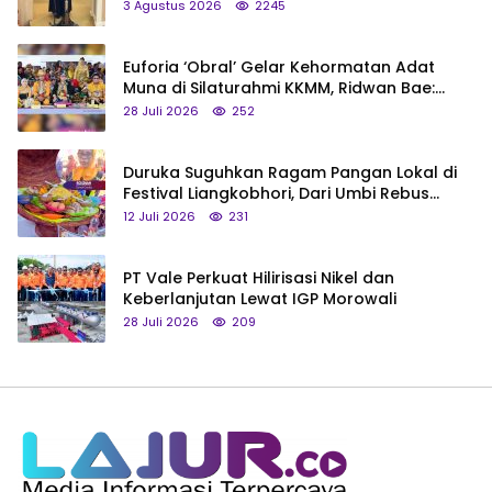
3 Agustus 2026
2245
Euforia ‘Obral’ Gelar Kehormatan Adat
Muna di Silaturahmi KKMM, Ridwan Bae:
Saya Bukan Tipe Begitu, Belum Pantas!
28 Juli 2026
252
Duruka Suguhkan Ragam Pangan Lokal di
Festival Liangkobhori, Dari Umbi Rebus
hingga Tumpeng Beras Muna
12 Juli 2026
231
PT Vale Perkuat Hilirisasi Nikel dan
Keberlanjutan Lewat IGP Morowali
28 Juli 2026
209