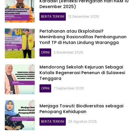
Kardawi (Refleksi Peringatan Hari HAM 10
Desember 2025)
BERITA TERKINI
12 Desember 2025
Pertahanan atau Eksploitasi?
Menimbang Rasionalitas Pembangunan
Yonif TP di Hutan Lindung Warangga
OPINI
2 November 2025
Mendorong Sekolah Kejuruan Sebagai
Katalis Regenerasi Penenun di Sulawesi
Tenggara
OPINI
7 September 2025
Menjaga Towuti: Biodiversitas sebagai
Penopang Kehidupan
BERITA TERKINI
29 Agustus 2025