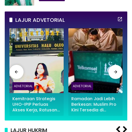
LAJUR ADVETORIAL
ADVETORIAL
ADVETORIAL
Kemitraan Strategis
Ramadan Jadi Lebih
UHO-IPIP Perluas
Berkesan: Muslim Pro
Akses Kerja, Ratusan
Kini Tersedia di
Alumni Tembus Tahap
MyTelkomsel
Interview
LAJUR HUKRIM