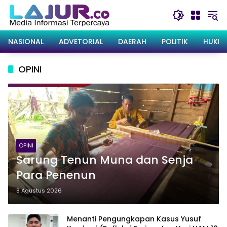
Langsung
ke
konten
NASIONAL
ADVETORIAL
DAERAH
POLITIK
HUKRI
OPINI
OPINI
Sarung Tenun Muna dan Senja
Para Penenun
8 Agustus 2026
Menanti Pengungkapan Kasus Yusuf