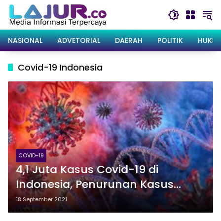
Langsung
ke
konten
NASIONAL
ADVETORIAL
DAERAH
POLITIK
HUKRI
Covid-19 Indonesia
COVID-19
4,1 Juta Kasus Covid-19 di
Indonesia, Penurunan Kasus
Harus Diwaspadai
18 September 2021