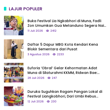
LAJUR POPULER
Buka Festival Lia Ngkabhori di Muna, Fadli
Zon Umumkan Gua Metanduno Segera Naik
Status Jadi Cagar Budaya Nasional
11 Juli 2026
2412
Daftar 5 Dapur MBG Kota Kendari Kena
Blokir Sementara dari Pusat
3 Agustus 2026
2233
Euforia ‘Obral’ Gelar Kehormatan Adat
Muna di Silaturahmi KKMM, Ridwan Bae:
Saya Bukan Tipe Begitu, Belum Pantas!
28 Juli 2026
247
Duruka Suguhkan Ragam Pangan Lokal di
Festival Liangkobhori, Dari Umbi Rebus
hingga Tumpeng Beras Muna
12 Juli 2026
230