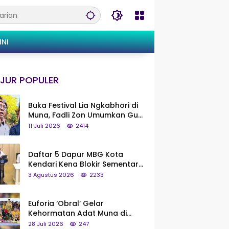
INI
JUR POPULER
Buka Festival Lia Ngkabhori di
Muna, Fadli Zon Umumkan Gua
Metanduno Segera Naik Status
11 Juli 2026
2414
Jadi Cagar Budaya Nasional
Daftar 5 Dapur MBG Kota
Kendari Kena Blokir Sementara
dari Pusat
3 Agustus 2026
2233
Euforia ‘Obral’ Gelar
Kehormatan Adat Muna di
Silaturahmi KKMM, Ridwan Bae:
28 Juli 2026
247