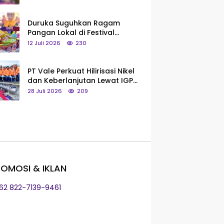
Saya Bukan Tipe Begitu, Belum
Pantas!
Duruka Suguhkan Ragam
Pangan Lokal di Festival
Liangkobhori, Dari Umbi Rebus
12 Juli 2026
230
hingga Tumpeng Beras Muna
PT Vale Perkuat Hilirisasi Nikel
dan Keberlanjutan Lewat IGP
Morowali
28 Juli 2026
209
OMOSI & IKLAN
+62 822-7139-9461