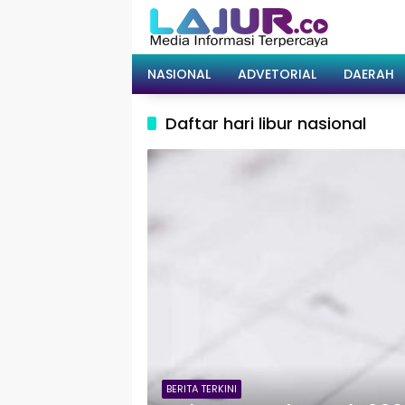
Langsung
ke
konten
NASIONAL
ADVETORIAL
DAERAH
Daftar hari libur nasional
BERITA TERKINI