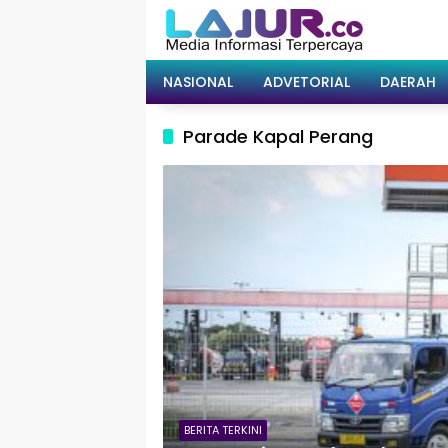
Langsung
ke
konten
NASIONAL
ADVETORIAL
DAERAH
Parade Kapal Perang
BERITA TERKINI