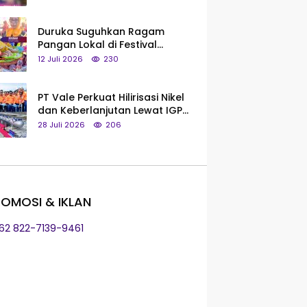
Saya Bukan Tipe Begitu, Belum
Pantas!
Duruka Suguhkan Ragam
Pangan Lokal di Festival
Liangkobhori, Dari Umbi Rebus
12 Juli 2026
230
hingga Tumpeng Beras Muna
PT Vale Perkuat Hilirisasi Nikel
dan Keberlanjutan Lewat IGP
Morowali
28 Juli 2026
206
OMOSI & IKLAN
+62 822-7139-9461