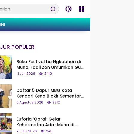
INI
JUR POPULER
Buka Festival Lia Ngkabhori di
Muna, Fadli Zon Umumkan Gua
Metanduno Segera Naik Status
11 Juli 2026
2410
Jadi Cagar Budaya Nasional
Daftar 5 Dapur MBG Kota
Kendari Kena Blokir Sementara
dari Pusat
3 Agustus 2026
2212
Euforia ‘Obral’ Gelar
Kehormatan Adat Muna di
Silaturahmi KKMM, Ridwan Bae:
28 Juli 2026
246