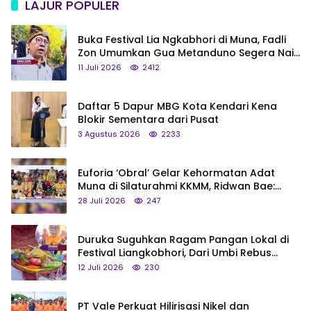
LAJUR POPULER
Buka Festival Lia Ngkabhori di Muna, Fadli
Zon Umumkan Gua Metanduno Segera Naik
Status Jadi Cagar Budaya Nasional
11 Juli 2026
2412
Daftar 5 Dapur MBG Kota Kendari Kena
Blokir Sementara dari Pusat
3 Agustus 2026
2233
Euforia ‘Obral’ Gelar Kehormatan Adat
Muna di Silaturahmi KKMM, Ridwan Bae:
Saya Bukan Tipe Begitu, Belum Pantas!
28 Juli 2026
247
Duruka Suguhkan Ragam Pangan Lokal di
Festival Liangkobhori, Dari Umbi Rebus
hingga Tumpeng Beras Muna
12 Juli 2026
230
PT Vale Perkuat Hilirisasi Nikel dan