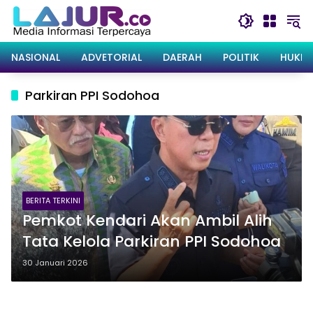
Langsung
ke
konten
NASIONAL
ADVETORIAL
DAERAH
POLITIK
HUKRI
Parkiran PPI Sodohoa
BERITA TERKINI
Pemkot Kendari Akan Ambil Alih
Tata Kelola Parkiran PPI Sodohoa
30 Januari 2026