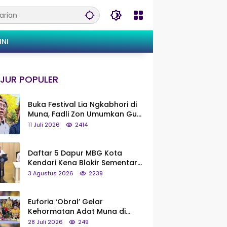
INI
JUR POPULER
Buka Festival Lia Ngkabhori di
Muna, Fadli Zon Umumkan Gua
Metanduno Segera Naik Status
11 Juli 2026
2414
Jadi Cagar Budaya Nasional
Daftar 5 Dapur MBG Kota
Kendari Kena Blokir Sementara
dari Pusat
3 Agustus 2026
2239
Euforia ‘Obral’ Gelar
Kehormatan Adat Muna di
Silaturahmi KKMM, Ridwan Bae:
28 Juli 2026
249