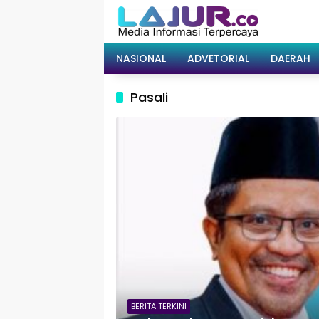
Langsung
ke
konten
NASIONAL
ADVETORIAL
DAERAH
Pasali
BERITA TERKINI