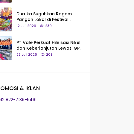
Saya Bukan Tipe Begitu, Belum
Pantas!
Duruka Suguhkan Ragam
Pangan Lokal di Festival
Liangkobhori, Dari Umbi Rebus
12 Juli 2026
230
hingga Tumpeng Beras Muna
PT Vale Perkuat Hilirisasi Nikel
dan Keberlanjutan Lewat IGP
Morowali
28 Juli 2026
209
OMOSI & IKLAN
+62 822-7139-9461