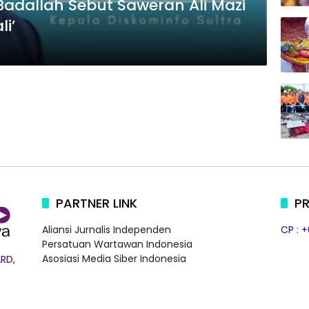
Badallah Sebut Saweran Ali Mazi
li’
PARTNER LINK
PR
Aliansi Jurnalis Independen
CP : 
Persatuan Wartawan Indonesia
Asosiasi Media Siber Indonesia
RD,