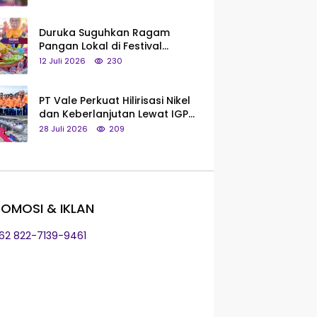
Saya Bukan Tipe Begitu, Belum
Pantas!
Duruka Suguhkan Ragam
Pangan Lokal di Festival
Liangkobhori, Dari Umbi Rebus
12 Juli 2026
230
hingga Tumpeng Beras Muna
PT Vale Perkuat Hilirisasi Nikel
dan Keberlanjutan Lewat IGP
Morowali
28 Juli 2026
209
OMOSI & IKLAN
+62 822-7139-9461