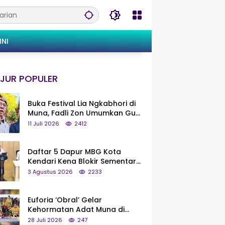
INI
JUR POPULER
Buka Festival Lia Ngkabhori di
Muna, Fadli Zon Umumkan Gua
Metanduno Segera Naik Status
11 Juli 2026
2412
Jadi Cagar Budaya Nasional
Daftar 5 Dapur MBG Kota
Kendari Kena Blokir Sementara
dari Pusat
3 Agustus 2026
2233
Euforia ‘Obral’ Gelar
Kehormatan Adat Muna di
Silaturahmi KKMM, Ridwan Bae:
28 Juli 2026
247