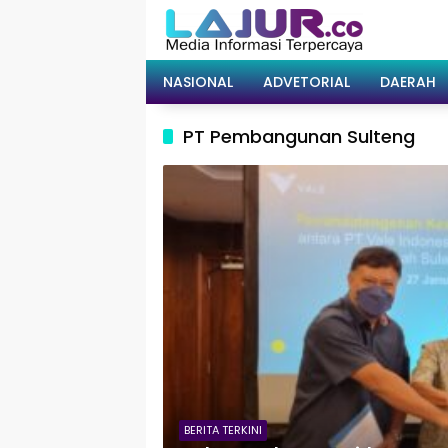
Langsung
ke
konten
NASIONAL
ADVETORIAL
DAERAH
PT Pembangunan Sulteng
BERITA TERKINI