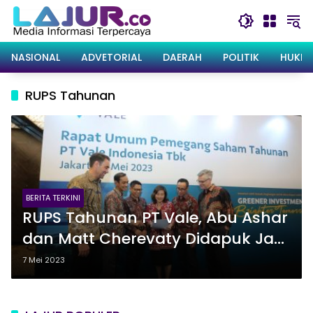
Langsung
ke
konten
NASIONAL
ADVETORIAL
DAERAH
POLITIK
HUKRI
RUPS Tahunan
BERITA TERKINI
RUPS Tahunan PT Vale, Abu Ashar
dan Matt Cherevaty Didapuk Jadi
Direktur Perseroan
7 Mei 2023