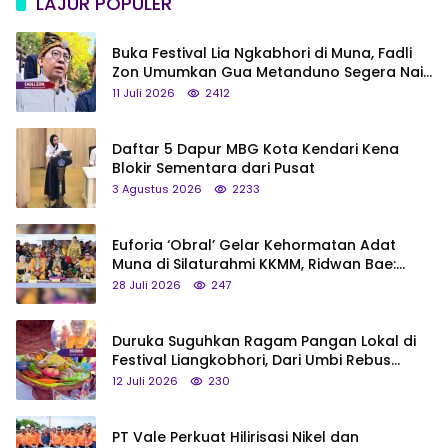
LAJUR POPULER
Buka Festival Lia Ngkabhori di Muna, Fadli
Zon Umumkan Gua Metanduno Segera Naik
Status Jadi Cagar Budaya Nasional
11 Juli 2026
2412
Daftar 5 Dapur MBG Kota Kendari Kena
Blokir Sementara dari Pusat
3 Agustus 2026
2233
Euforia ‘Obral’ Gelar Kehormatan Adat
Muna di Silaturahmi KKMM, Ridwan Bae:
Saya Bukan Tipe Begitu, Belum Pantas!
28 Juli 2026
247
Duruka Suguhkan Ragam Pangan Lokal di
Festival Liangkobhori, Dari Umbi Rebus
hingga Tumpeng Beras Muna
12 Juli 2026
230
PT Vale Perkuat Hilirisasi Nikel dan