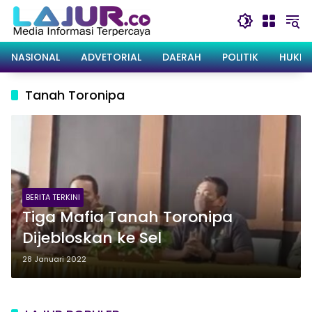
Langsung
ke
konten
NASIONAL
ADVETORIAL
DAERAH
POLITIK
HUKRI
Tanah Toronipa
BERITA TERKINI
Tiga Mafia Tanah Toronipa
Dijebloskan ke Sel
28 Januari 2022