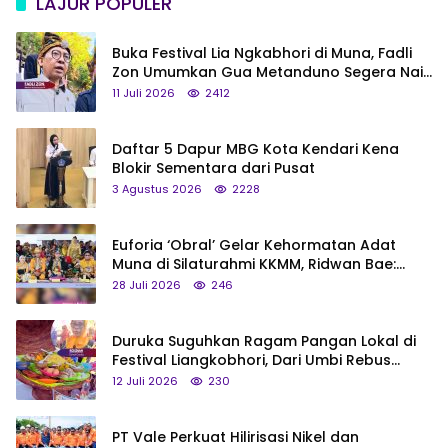
LAJUR POPULER
Buka Festival Lia Ngkabhori di Muna, Fadli
Zon Umumkan Gua Metanduno Segera Naik
Status Jadi Cagar Budaya Nasional
11 Juli 2026
2412
Daftar 5 Dapur MBG Kota Kendari Kena
Blokir Sementara dari Pusat
3 Agustus 2026
2228
Euforia ‘Obral’ Gelar Kehormatan Adat
Muna di Silaturahmi KKMM, Ridwan Bae:
Saya Bukan Tipe Begitu, Belum Pantas!
28 Juli 2026
246
Duruka Suguhkan Ragam Pangan Lokal di
Festival Liangkobhori, Dari Umbi Rebus
hingga Tumpeng Beras Muna
12 Juli 2026
230
PT Vale Perkuat Hilirisasi Nikel dan