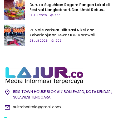
Duruka Suguhkan Ragam Pangan Lokal di
Festival Liangkobhori, Dari Umbi Rebus
hingga Tumpeng Beras Muna
12 Juli 2026
230
PT Vale Perkuat Hilirisasi Nikel dan
Keberlanjutan Lewat IGP Morowali
28 Juli 2026
209
BRIS TOWN HOUSE BLOK A17 BOULEVARD, KOTA KENDARI,
SULAWESI TENGGARA.
sultraberitaid@gmail.com