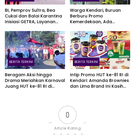
BI, Pemprov Sultra, Bea
Warga Kendari, Buruan
Cukai dan Balai Karantina
Berburu Promo
Inisiasi GETRA, Layanan
Kemerdekaan, Ada
Terpadu UMKM Bidik Pasar
Kesempatan Bawa Pulang
Ekspor
EV Car
BERITA TERKINI
BERITA TERKINI
Beragam Aksi hingga
Intip Promo HUT ke-81 RI di
Drama Meriahkan Karnaval
Kendari: Amanda Brownies
Juang HUT ke-81 RI di
dan Lima Brand Ini Kasih
Kendari
Diskon Gede!
0
Article Rating