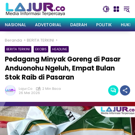
Langsung
ke
konten
NASIONAL
ADVETORIAL
DAERAH
POLITIK
HUKRI
Beranda
BERITA TERKINI
BERITA TERKINI
EKOBIS
HEADLINE
Pedagang Minyak Goreng di Pasar
Anduonohu Ngeluh, Empat Bulan
Stok Raib di Pasaran
Lajur.co
2 Min Baca
26 Mei 2026