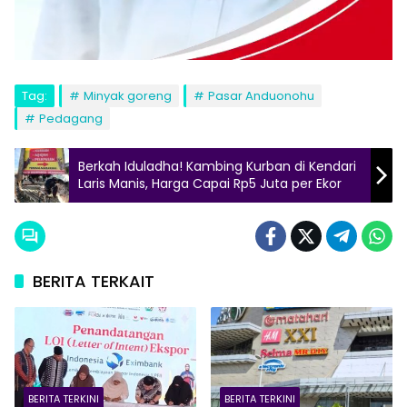
Tag:
Minyak goreng
Pasar Anduonohu
Pedagang
Berkah Iduladha! Kambing Kurban di Kendari
Laris Manis, Harga Capai Rp5 Juta per Ekor
BERITA TERKAIT
BERITA TERKINI
BERITA TERKINI