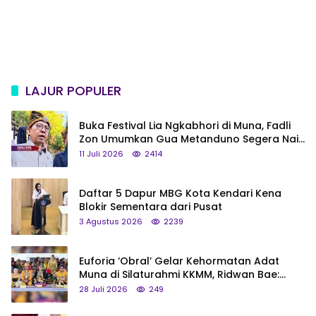
LAJUR POPULER
Buka Festival Lia Ngkabhori di Muna, Fadli
Zon Umumkan Gua Metanduno Segera Naik
Status Jadi Cagar Budaya Nasional
11 Juli 2026
2414
Daftar 5 Dapur MBG Kota Kendari Kena
Blokir Sementara dari Pusat
3 Agustus 2026
2239
Euforia ‘Obral’ Gelar Kehormatan Adat
Muna di Silaturahmi KKMM, Ridwan Bae:
Saya Bukan Tipe Begitu, Belum Pantas!
28 Juli 2026
249