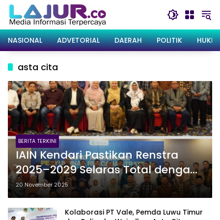
Langsung
ke
konten
NASIONAL
ADVETORIAL
DAERAH
POLITIK
HUKRI
asta cita
BERITA TERKINI
IAIN Kendari Pastikan Renstra
2025–2029 Selaras Total dengan
Asta Cita dan Asta Protas
20 November 2025
Kemenag
Kolaborasi PT Vale, Pemda Luwu Timur