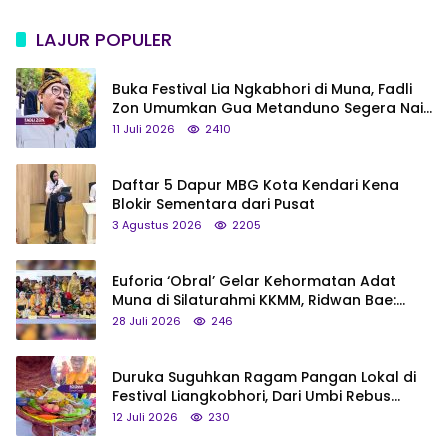
LAJUR POPULER
Buka Festival Lia Ngkabhori di Muna, Fadli
Zon Umumkan Gua Metanduno Segera Naik
Status Jadi Cagar Budaya Nasional
11 Juli 2026
2410
Daftar 5 Dapur MBG Kota Kendari Kena
Blokir Sementara dari Pusat
3 Agustus 2026
2205
Euforia ‘Obral’ Gelar Kehormatan Adat
Muna di Silaturahmi KKMM, Ridwan Bae:
Saya Bukan Tipe Begitu, Belum Pantas!
28 Juli 2026
246
Duruka Suguhkan Ragam Pangan Lokal di
Festival Liangkobhori, Dari Umbi Rebus
hingga Tumpeng Beras Muna
12 Juli 2026
230