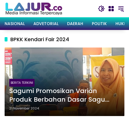
Langsung
ke
konten
NASIONAL
ADVETORIAL
DAERAH
POLITIK
HUKRI
BPKK Kendari Fair 2024
BERITA TERKINI
Sagumi Promosikan Varian
Produk Berbahan Dasar Sagu
Khas Sultra di BPKK Kendari Fair
21 November 2024
2024