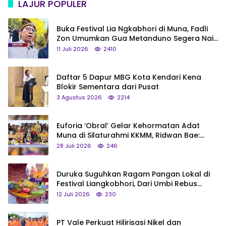
LAJUR POPULER
Buka Festival Lia Ngkabhori di Muna, Fadli
Zon Umumkan Gua Metanduno Segera Naik
Status Jadi Cagar Budaya Nasional
11 Juli 2026
2410
Daftar 5 Dapur MBG Kota Kendari Kena
Blokir Sementara dari Pusat
3 Agustus 2026
2214
Euforia ‘Obral’ Gelar Kehormatan Adat
Muna di Silaturahmi KKMM, Ridwan Bae:
Saya Bukan Tipe Begitu, Belum Pantas!
28 Juli 2026
246
Duruka Suguhkan Ragam Pangan Lokal di
Festival Liangkobhori, Dari Umbi Rebus
hingga Tumpeng Beras Muna
12 Juli 2026
230
PT Vale Perkuat Hilirisasi Nikel dan