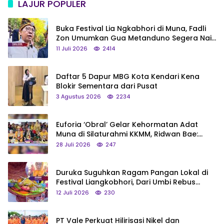
LAJUR POPULER
Buka Festival Lia Ngkabhori di Muna, Fadli
Zon Umumkan Gua Metanduno Segera Naik
Status Jadi Cagar Budaya Nasional
11 Juli 2026
2414
Daftar 5 Dapur MBG Kota Kendari Kena
Blokir Sementara dari Pusat
3 Agustus 2026
2234
Euforia ‘Obral’ Gelar Kehormatan Adat
Muna di Silaturahmi KKMM, Ridwan Bae:
Saya Bukan Tipe Begitu, Belum Pantas!
28 Juli 2026
247
Duruka Suguhkan Ragam Pangan Lokal di
Festival Liangkobhori, Dari Umbi Rebus
hingga Tumpeng Beras Muna
12 Juli 2026
230
PT Vale Perkuat Hilirisasi Nikel dan