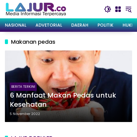
Langsung
ke
konten
NASIONAL
ADVETORIAL
DAERAH
POLITIK
HUKRI
Makanan pedas
BERITA TERKINI
6 Manfaat Makan Pedas untuk
Kesehatan
5 November 2022