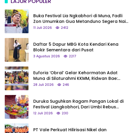
LAJUR POPULER
Buka Festival Lia Ngkabhori di Muna, Fadli
Zon Umumkan Gua Metanduno Segera Naik
Status Jadi Cagar Budaya Nasional
11 Juli 2026
2412
Daftar 5 Dapur MBG Kota Kendari Kena
Blokir Sementara dari Pusat
3 Agustus 2026
2217
Euforia ‘Obral’ Gelar Kehormatan Adat
Muna di Silaturahmi KKMM, Ridwan Bae:
Saya Bukan Tipe Begitu, Belum Pantas!
28 Juli 2026
246
Duruka Suguhkan Ragam Pangan Lokal di
Festival Liangkobhori, Dari Umbi Rebus
hingga Tumpeng Beras Muna
12 Juli 2026
230
PT Vale Perkuat Hilirisasi Nikel dan