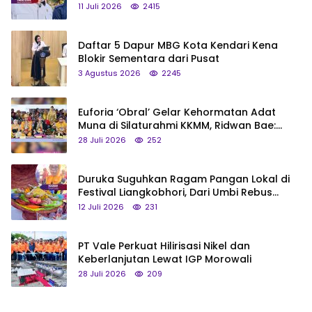
Status Jadi Cagar Budaya Nasional
11 Juli 2026
2415
Daftar 5 Dapur MBG Kota Kendari Kena
Blokir Sementara dari Pusat
3 Agustus 2026
2245
Euforia ‘Obral’ Gelar Kehormatan Adat
Muna di Silaturahmi KKMM, Ridwan Bae:
Saya Bukan Tipe Begitu, Belum Pantas!
28 Juli 2026
252
Duruka Suguhkan Ragam Pangan Lokal di
Festival Liangkobhori, Dari Umbi Rebus
hingga Tumpeng Beras Muna
12 Juli 2026
231
PT Vale Perkuat Hilirisasi Nikel dan
Keberlanjutan Lewat IGP Morowali
28 Juli 2026
209