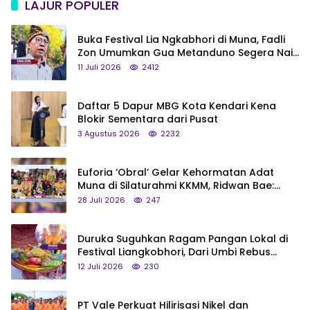
LAJUR POPULER
Buka Festival Lia Ngkabhori di Muna, Fadli
Zon Umumkan Gua Metanduno Segera Naik
Status Jadi Cagar Budaya Nasional
11 Juli 2026
2412
Daftar 5 Dapur MBG Kota Kendari Kena
Blokir Sementara dari Pusat
3 Agustus 2026
2232
Euforia ‘Obral’ Gelar Kehormatan Adat
Muna di Silaturahmi KKMM, Ridwan Bae:
Saya Bukan Tipe Begitu, Belum Pantas!
28 Juli 2026
247
Duruka Suguhkan Ragam Pangan Lokal di
Festival Liangkobhori, Dari Umbi Rebus
hingga Tumpeng Beras Muna
12 Juli 2026
230
PT Vale Perkuat Hilirisasi Nikel dan