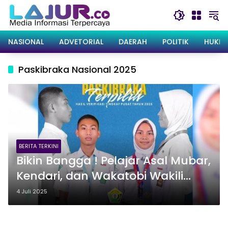
Langsung
ke
konten
NASIONAL
ADVETORIAL
DAERAH
POLITIK
HUKRI
Paskibraka Nasional 2025
BERITA TERKINI
Bikin Bangga ! Pelajar Asal Mubar,
Kendari, dan Wakatobi Wakili
Sultra di Paskibraka Nasional
4 Juli 2025
2025