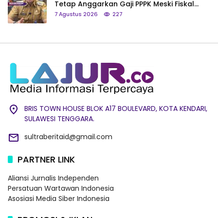
Tetap Anggarkan Gaji PPPK Meski Fiskal
Megap-Megap
7 Agustus 2026
227
BRIS TOWN HOUSE BLOK A17 BOULEVARD, KOTA KENDARI,
SULAWESI TENGGARA.
sultraberitaid@gmail.com
PARTNER LINK
Aliansi Jurnalis Independen
Persatuan Wartawan Indonesia
Asosiasi Media Siber Indonesia