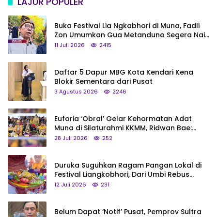
LAJUR POPULER
Buka Festival Lia Ngkabhori di Muna, Fadli
Zon Umumkan Gua Metanduno Segera Naik
Status Jadi Cagar Budaya Nasional
11 Juli 2026
2415
Daftar 5 Dapur MBG Kota Kendari Kena
Blokir Sementara dari Pusat
3 Agustus 2026
2246
Euforia ‘Obral’ Gelar Kehormatan Adat
Muna di Silaturahmi KKMM, Ridwan Bae:
Saya Bukan Tipe Begitu, Belum Pantas!
28 Juli 2026
252
Duruka Suguhkan Ragam Pangan Lokal di
Festival Liangkobhori, Dari Umbi Rebus
hingga Tumpeng Beras Muna
12 Juli 2026
231
Belum Dapat ‘Notif’ Pusat, Pemprov Sultra