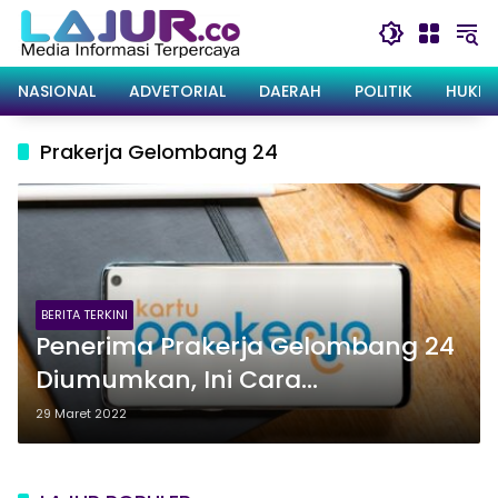
Langsung
ke
konten
NASIONAL
ADVETORIAL
DAERAH
POLITIK
HUKRI
Prakerja Gelombang 24
BERITA TERKINI
Penerima Prakerja Gelombang 24
Diumumkan, Ini Cara
Mengeceknya
29 Maret 2022