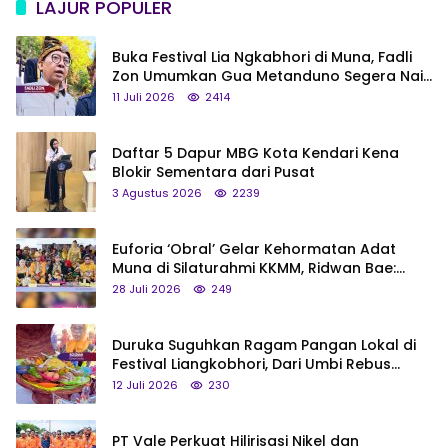
LAJUR POPULER
Buka Festival Lia Ngkabhori di Muna, Fadli
Zon Umumkan Gua Metanduno Segera Naik
Status Jadi Cagar Budaya Nasional
11 Juli 2026
2414
Daftar 5 Dapur MBG Kota Kendari Kena
Blokir Sementara dari Pusat
3 Agustus 2026
2239
Euforia ‘Obral’ Gelar Kehormatan Adat
Muna di Silaturahmi KKMM, Ridwan Bae:
Saya Bukan Tipe Begitu, Belum Pantas!
28 Juli 2026
249
Duruka Suguhkan Ragam Pangan Lokal di
Festival Liangkobhori, Dari Umbi Rebus
hingga Tumpeng Beras Muna
12 Juli 2026
230
PT Vale Perkuat Hilirisasi Nikel dan