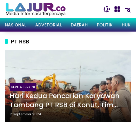
Langsung
ke
konten
NASIONAL
ADVETORIAL
DAERAH
POLITIK
HUKRI
PT RSB
BERITA TERKINI
Hari Kedua Pencarian Karyawan
Tambang PT RSB di Konut, Tim
SAR Belum Temukan Jejak
2 September 2024
Korban