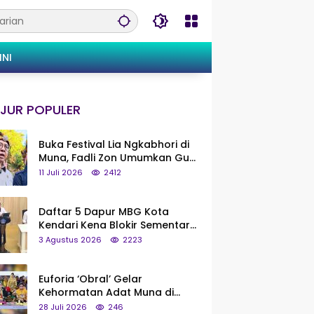
INI
JUR POPULER
Buka Festival Lia Ngkabhori di
Muna, Fadli Zon Umumkan Gua
Metanduno Segera Naik Status
11 Juli 2026
2412
Jadi Cagar Budaya Nasional
Daftar 5 Dapur MBG Kota
Kendari Kena Blokir Sementara
dari Pusat
3 Agustus 2026
2223
Euforia ‘Obral’ Gelar
Kehormatan Adat Muna di
Silaturahmi KKMM, Ridwan Bae:
28 Juli 2026
246