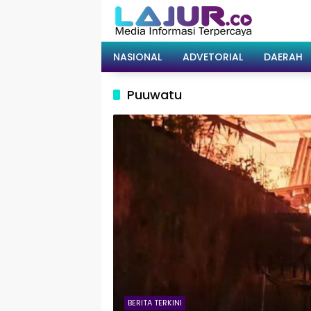
Langsung
ke
konten
NASIONAL
ADVETORIAL
DAERAH
Puuwatu
BERITA TERKINI