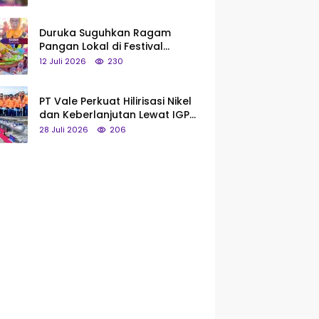
Saya Bukan Tipe Begitu, Belum
Pantas!
Duruka Suguhkan Ragam
Pangan Lokal di Festival
Liangkobhori, Dari Umbi Rebus
12 Juli 2026
230
hingga Tumpeng Beras Muna
PT Vale Perkuat Hilirisasi Nikel
dan Keberlanjutan Lewat IGP
Morowali
28 Juli 2026
206