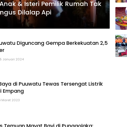
Anak & Isteri Pemilik Rumah Tak
gus Dilalap Api
uuwatu Diguncang Gempa Berkekuatan 2,5
er
15 Januari 2024
 Baya di Puuwatu Tewas Tersengat Listrik
di Empang
4 Maret 2023
s Temuan Mayat Bayi di Punggolaka: