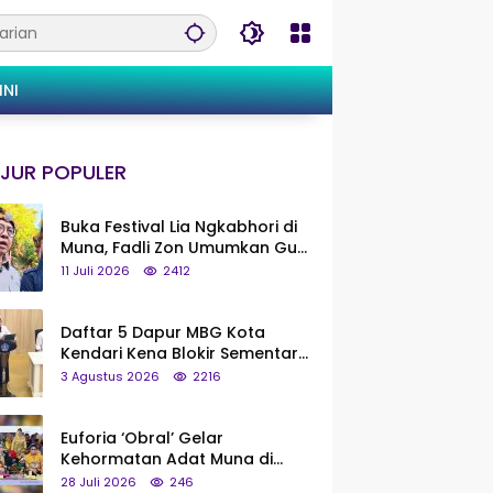
INI
JUR POPULER
Buka Festival Lia Ngkabhori di
Muna, Fadli Zon Umumkan Gua
Metanduno Segera Naik Status
11 Juli 2026
2412
Jadi Cagar Budaya Nasional
Daftar 5 Dapur MBG Kota
Kendari Kena Blokir Sementara
dari Pusat
3 Agustus 2026
2216
Euforia ‘Obral’ Gelar
Kehormatan Adat Muna di
Silaturahmi KKMM, Ridwan Bae:
28 Juli 2026
246