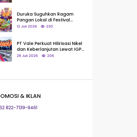
Saya Bukan Tipe Begitu, Belum
Pantas!
Duruka Suguhkan Ragam
Pangan Lokal di Festival
Liangkobhori, Dari Umbi Rebus
12 Juli 2026
230
hingga Tumpeng Beras Muna
PT Vale Perkuat Hilirisasi Nikel
dan Keberlanjutan Lewat IGP
Morowali
28 Juli 2026
206
OMOSI & IKLAN
+62 822-7139-9461