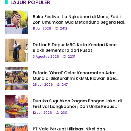
LAJUR POPULER
Buka Festival Lia Ngkabhori di Muna, Fadli
Zon Umumkan Gua Metanduno Segera Naik
Status Jadi Cagar Budaya Nasional
11 Juli 2026
2412
Daftar 5 Dapur MBG Kota Kendari Kena
Blokir Sementara dari Pusat
3 Agustus 2026
2231
Euforia ‘Obral’ Gelar Kehormatan Adat
Muna di Silaturahmi KKMM, Ridwan Bae:
Saya Bukan Tipe Begitu, Belum Pantas!
28 Juli 2026
247
Duruka Suguhkan Ragam Pangan Lokal di
Festival Liangkobhori, Dari Umbi Rebus
hingga Tumpeng Beras Muna
12 Juli 2026
230
PT Vale Perkuat Hilirisasi Nikel dan