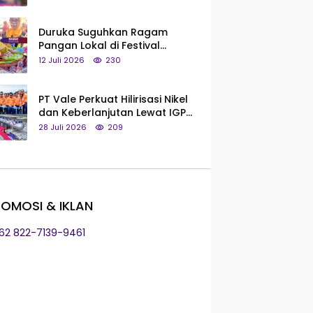
Saya Bukan Tipe Begitu, Belum
Pantas!
Duruka Suguhkan Ragam
Pangan Lokal di Festival
Liangkobhori, Dari Umbi Rebus
12 Juli 2026
230
hingga Tumpeng Beras Muna
PT Vale Perkuat Hilirisasi Nikel
dan Keberlanjutan Lewat IGP
Morowali
28 Juli 2026
209
OMOSI & IKLAN
+62 822-7139-9461