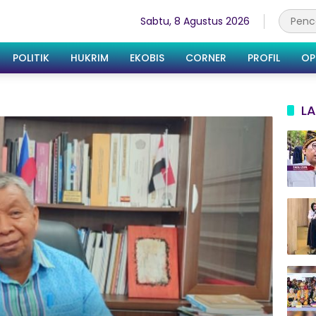
Sabtu, 8 Agustus 2026
POLITIK
HUKRIM
EKOBIS
CORNER
PROFIL
OP
LA