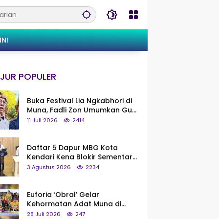
INI
JUR POPULER
Buka Festival Lia Ngkabhori di
Muna, Fadli Zon Umumkan Gua
Metanduno Segera Naik Status
11 Juli 2026
2414
Jadi Cagar Budaya Nasional
Daftar 5 Dapur MBG Kota
Kendari Kena Blokir Sementara
dari Pusat
3 Agustus 2026
2234
Euforia ‘Obral’ Gelar
Kehormatan Adat Muna di
Silaturahmi KKMM, Ridwan Bae:
28 Juli 2026
247