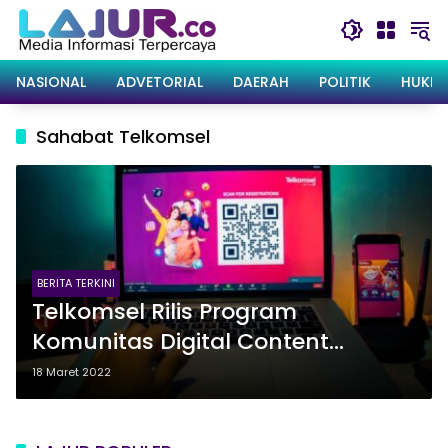
Langsung
ke
konten
NASIONAL
ADVETORIAL
DAERAH
POLITIK
HUKRI
Sahabat Telkomsel
BERITA TERKINI
Telkomsel Rilis Program
Komunitas Digital Content
Creator ‘Sahabat Telkomsel’
18 Maret 2022