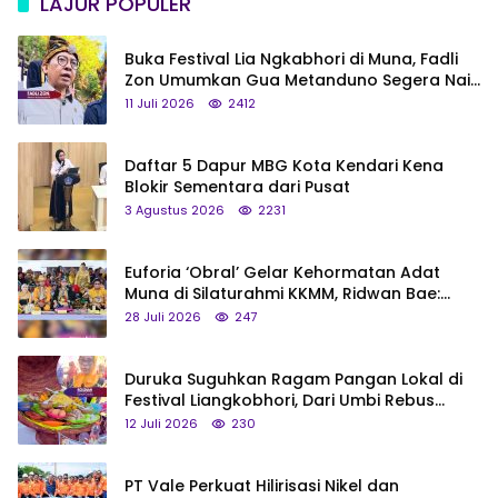
LAJUR POPULER
Buka Festival Lia Ngkabhori di Muna, Fadli
Zon Umumkan Gua Metanduno Segera Naik
Status Jadi Cagar Budaya Nasional
11 Juli 2026
2412
Daftar 5 Dapur MBG Kota Kendari Kena
Blokir Sementara dari Pusat
3 Agustus 2026
2231
Euforia ‘Obral’ Gelar Kehormatan Adat
Muna di Silaturahmi KKMM, Ridwan Bae:
Saya Bukan Tipe Begitu, Belum Pantas!
28 Juli 2026
247
Duruka Suguhkan Ragam Pangan Lokal di
Festival Liangkobhori, Dari Umbi Rebus
hingga Tumpeng Beras Muna
12 Juli 2026
230
PT Vale Perkuat Hilirisasi Nikel dan