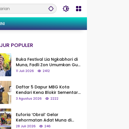
INI
JUR POPULER
Buka Festival Lia Ngkabhori di
Muna, Fadli Zon Umumkan Gua
Metanduno Segera Naik Status
11 Juli 2026
2412
Jadi Cagar Budaya Nasional
Daftar 5 Dapur MBG Kota
Kendari Kena Blokir Sementara
dari Pusat
3 Agustus 2026
2222
Euforia ‘Obral’ Gelar
Kehormatan Adat Muna di
Silaturahmi KKMM, Ridwan Bae:
28 Juli 2026
246