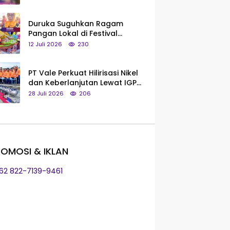
Saya Bukan Tipe Begitu, Belum
Pantas!
Duruka Suguhkan Ragam
Pangan Lokal di Festival
Liangkobhori, Dari Umbi Rebus
12 Juli 2026
230
hingga Tumpeng Beras Muna
PT Vale Perkuat Hilirisasi Nikel
dan Keberlanjutan Lewat IGP
Morowali
28 Juli 2026
206
OMOSI & IKLAN
+62 822-7139-9461