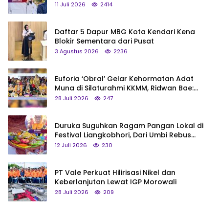
Status Jadi Cagar Budaya Nasional
11 Juli 2026
2414
Daftar 5 Dapur MBG Kota Kendari Kena
Blokir Sementara dari Pusat
3 Agustus 2026
2236
Euforia ‘Obral’ Gelar Kehormatan Adat
Muna di Silaturahmi KKMM, Ridwan Bae:
Saya Bukan Tipe Begitu, Belum Pantas!
28 Juli 2026
247
Duruka Suguhkan Ragam Pangan Lokal di
Festival Liangkobhori, Dari Umbi Rebus
hingga Tumpeng Beras Muna
12 Juli 2026
230
PT Vale Perkuat Hilirisasi Nikel dan
Keberlanjutan Lewat IGP Morowali
28 Juli 2026
209