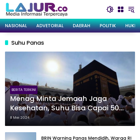
Langsung
ke
konten
NASIONAL
ADVETORIAL
DAERAH
POLITIK
HUKRI
Suhu Panas
BERITA TERKINI
Menag Minta Jemaah Jaga
Kesehatan, Suhu Bisa Capai 50
Derajat Celsius pada Puncak Haji
8 Mei 2024
BRIN Warning Panas Mendidih, Warga RI