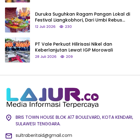
Duruka Suguhkan Ragam Pangan Lokal di
Festival Liangkobhori, Dari Umbi Rebus
hingga Tumpeng Beras Muna
12 Juli 2026
230
PT Vale Perkuat Hilirisasi Nikel dan
Keberlanjutan Lewat IGP Morowali
28 Juli 2026
209
BRIS TOWN HOUSE BLOK A17 BOULEVARD, KOTA KENDARI,
SULAWESI TENGGARA.
sultraberitaid@gmail.com