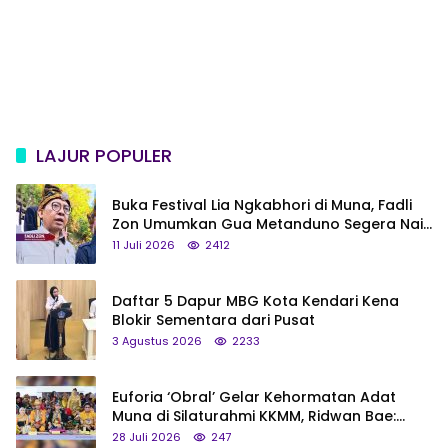
LAJUR POPULER
Buka Festival Lia Ngkabhori di Muna, Fadli
Zon Umumkan Gua Metanduno Segera Naik
Status Jadi Cagar Budaya Nasional
11 Juli 2026
2412
Daftar 5 Dapur MBG Kota Kendari Kena
Blokir Sementara dari Pusat
3 Agustus 2026
2233
Euforia ‘Obral’ Gelar Kehormatan Adat
Muna di Silaturahmi KKMM, Ridwan Bae:
Saya Bukan Tipe Begitu, Belum Pantas!
28 Juli 2026
247