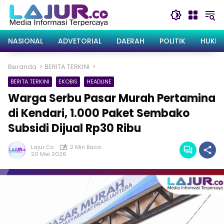
Langsung
ke
konten
NASIONAL
ADVETORIAL
DAERAH
POLITIK
HUKRI
Beranda
BERITA TERKINI
BERITA TERKINI
EKOBIS
HEADLINE
Warga Serbu Pasar Murah Pertamina
di Kendari, 1.000 Paket Sembako
Subsidi Dijual Rp30 Ribu
Lajur.co
2 Min Baca
20 Mei 2026