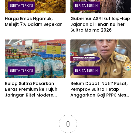
BERITA TERKINI
BERITA TERKINI
Harga Emas Ngamuk,
Gubernur ASR Ikut Icip-Icip
Melejit 7% Dalam Sepekan
Jajanan di Tenan Kuliner
Sultra Maimo 2026
BERITA TERKINI
BERITA TERKINI
Bulog Sultra Pasarkan
Belum Dapat ‘Notif’ Pusat,
Beras Premium ke Tujuh
Pemprov Sultra Tetap
Jaringan Ritel Modern,
Anggarkan Gaji PPPK Meski
Merek Anoa Sultra Paling
Fiskal Megap-Megap
Diminati
0