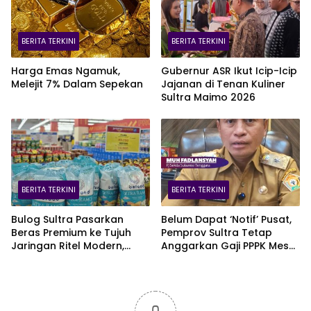
BERITA TERKINI
BERITA TERKINI
Harga Emas Ngamuk,
Gubernur ASR Ikut Icip-Icip
Melejit 7% Dalam Sepekan
Jajanan di Tenan Kuliner
Sultra Maimo 2026
BERITA TERKINI
BERITA TERKINI
Bulog Sultra Pasarkan
Belum Dapat ‘Notif’ Pusat,
Beras Premium ke Tujuh
Pemprov Sultra Tetap
Jaringan Ritel Modern,
Anggarkan Gaji PPPK Meski
Merek Anoa Sultra Paling
Fiskal Megap-Megap
Diminati