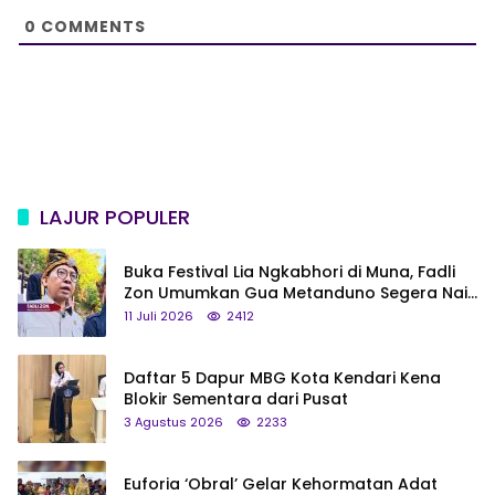
e
0
COMMENTS
LAJUR POPULER
Buka Festival Lia Ngkabhori di Muna, Fadli
Zon Umumkan Gua Metanduno Segera Naik
Status Jadi Cagar Budaya Nasional
11 Juli 2026
2412
Daftar 5 Dapur MBG Kota Kendari Kena
Blokir Sementara dari Pusat
3 Agustus 2026
2233
Euforia ‘Obral’ Gelar Kehormatan Adat