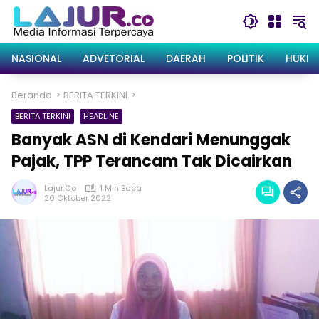
Langsung
ke
konten
NASIONAL
ADVETORIAL
DAERAH
POLITIK
HUKRI
Beranda
BERITA TERKINI
BERITA TERKINI
HEADLINE
Banyak ASN di Kendari Menunggak
Pajak, TPP Terancam Tak Dicairkan
Lajur.co
1 Min Baca
20 Oktober 2022