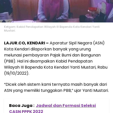
Ketgam: Kabid Pendapatan Wilayah III Bapenda Kota Kendari Yanti
Mustari.
LAJUR.CO, KENDARI –
Aparatur Sipil Negara (ASN)
Kota Kendari dilaporkan banyak yang urung
melunasi pembayaran Pajak Bumi dan Bangunan
(PBB). Hal ini disampaikan Kabid Pendapatan
Wilayah III Bapenda Kota Kendari Yanti Mustari, Rabu
(19/10/2022).
“Dicek oleh sistem kami ternyata masih banyak dari
ASN yang memiliki tunggakan PBB,” ujar Yanti Mustari.
Baca Juga :
Jadwal dan Formasi Seleksi
CASN PPPK 2022