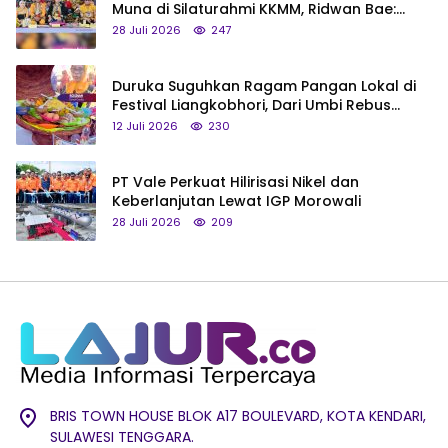
Muna di Silaturahmi KKMM, Ridwan Bae:
Saya Bukan Tipe Begitu, Belum Pantas!
28 Juli 2026
247
Duruka Suguhkan Ragam Pangan Lokal di
Festival Liangkobhori, Dari Umbi Rebus
hingga Tumpeng Beras Muna
12 Juli 2026
230
PT Vale Perkuat Hilirisasi Nikel dan
Keberlanjutan Lewat IGP Morowali
28 Juli 2026
209
BRIS TOWN HOUSE BLOK A17 BOULEVARD, KOTA KENDARI,
SULAWESI TENGGARA.