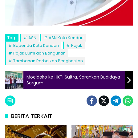
Tag:
ASN
ASN Kota Kendari
Bapenda Kota Kendari
Pajak
Pajak Bumi dan Bangunan
Tambahan Perbaikan Penghasilan
Moeldoko ke HKTI Sultra, Sarankan Budidaya
Sorgum
BERITA TERKAIT