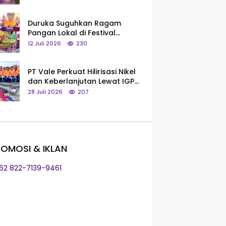
Saya Bukan Tipe Begitu, Belum
Pantas!
Duruka Suguhkan Ragam
Pangan Lokal di Festival
Liangkobhori, Dari Umbi Rebus
12 Juli 2026
230
hingga Tumpeng Beras Muna
PT Vale Perkuat Hilirisasi Nikel
dan Keberlanjutan Lewat IGP
Morowali
28 Juli 2026
207
OMOSI & IKLAN
+62 822-7139-9461