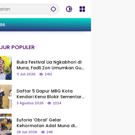
INI
JUR POPULER
Buka Festival Lia Ngkabhori di
Muna, Fadli Zon Umumkan Gua
Metanduno Segera Naik Status
11 Juli 2026
2412
Jadi Cagar Budaya Nasional
Daftar 5 Dapur MBG Kota
Kendari Kena Blokir Sementara
dari Pusat
3 Agustus 2026
2224
Euforia ‘Obral’ Gelar
Kehormatan Adat Muna di
Silaturahmi KKMM, Ridwan Bae:
28 Juli 2026
246