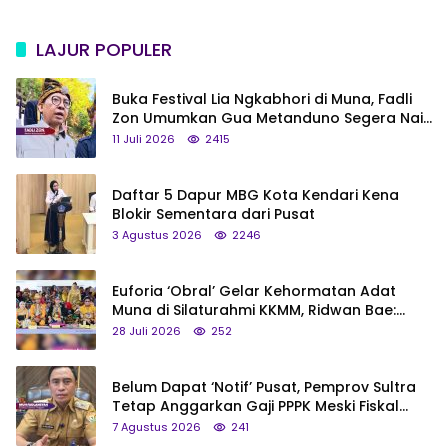
LAJUR POPULER
Buka Festival Lia Ngkabhori di Muna, Fadli
Zon Umumkan Gua Metanduno Segera Naik
Status Jadi Cagar Budaya Nasional
11 Juli 2026
2415
Daftar 5 Dapur MBG Kota Kendari Kena
Blokir Sementara dari Pusat
3 Agustus 2026
2246
Euforia ‘Obral’ Gelar Kehormatan Adat
Muna di Silaturahmi KKMM, Ridwan Bae:
Saya Bukan Tipe Begitu, Belum Pantas!
28 Juli 2026
252
Belum Dapat ‘Notif’ Pusat, Pemprov Sultra
Tetap Anggarkan Gaji PPPK Meski Fiskal
Megap-Megap
7 Agustus 2026
241