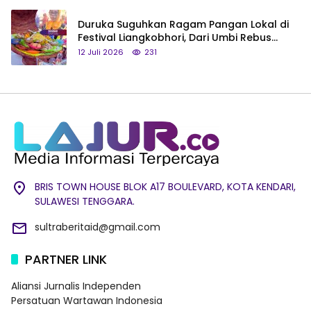
Duruka Suguhkan Ragam Pangan Lokal di
Festival Liangkobhori, Dari Umbi Rebus
hingga Tumpeng Beras Muna
12 Juli 2026
231
BRIS TOWN HOUSE BLOK A17 BOULEVARD, KOTA KENDARI,
SULAWESI TENGGARA.
sultraberitaid@gmail.com
PARTNER LINK
Aliansi Jurnalis Independen
Persatuan Wartawan Indonesia