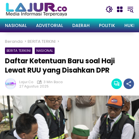
Langsung
ke
konten
NASIONAL
ADVETORIAL
DAERAH
POLITIK
HUKRI
Beranda
BERITA TERKINI
BERITA TERKINI
NASIONAL
Daftar Ketentuan Baru soal Haji
Lewat RUU yang Disahkan DPR
Lajur.co
3 Min Baca
27 Agustus 2025