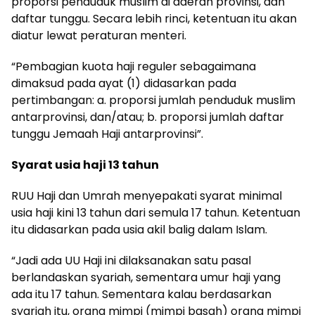
proporsi penduduk muslim di daerah provinsi, dan
daftar tunggu. Secara lebih rinci, ketentuan itu akan
diatur lewat peraturan menteri.
“Pembagian kuota haji reguler sebagaimana
dimaksud pada ayat (1) didasarkan pada
pertimbangan: a. proporsi jumlah penduduk muslim
antarprovinsi, dan/atau; b. proporsi jumlah daftar
tunggu Jemaah Haji antarprovinsi”.
Syarat usia haji 13 tahun
RUU Haji dan Umrah menyepakati syarat minimal
usia haji kini 13 tahun dari semula 17 tahun. Ketentuan
itu didasarkan pada usia akil balig dalam Islam.
“Jadi ada UU Haji ini dilaksanakan satu pasal
berlandaskan syariah, sementara umur haji yang
ada itu 17 tahun. Sementara kalau berdasarkan
syariah itu, orang mimpi (mimpi basah) orang mimpi