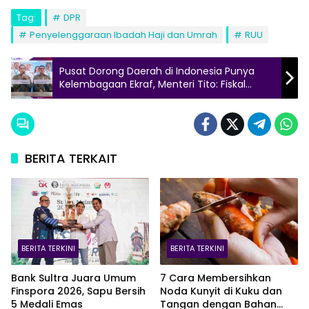
Tag:
DPR
Penyelenggaraan Ibadah Haji dan Umrah
RUU
Pusat Dorong Daerah di Indonesia Punya
Kelembagaan Ekraf, Menteri Tito: Fiskal
Rendah, Bisa Digabung!
BERITA TERKAIT
BERITA TERKINI
BERITA TERKINI
Bank Sultra Juara Umum
7 Cara Membersihkan
Finspora 2026, Sapu Bersih
Noda Kunyit di Kuku dan
5 Medali Emas
Tangan dengan Bahan