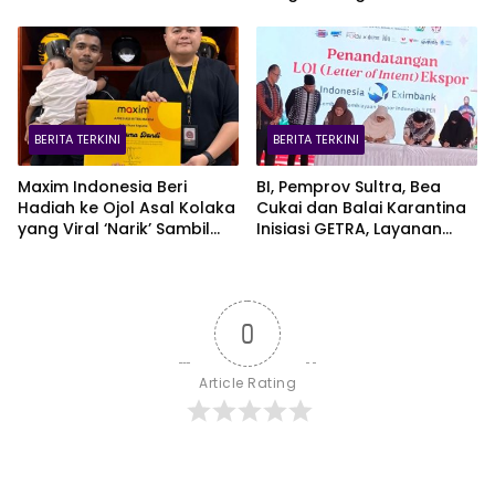
Alami
BERITA TERKINI
BERITA TERKINI
Maxim Indonesia Beri
BI, Pemprov Sultra, Bea
Hadiah ke Ojol Asal Kolaka
Cukai dan Balai Karantina
yang Viral ‘Narik’ Sambil
Inisiasi GETRA, Layanan
Jaga Bayi Lewat CCTV
Terpadu UMKM Bidik Pasar
Ekspor
0
Article Rating