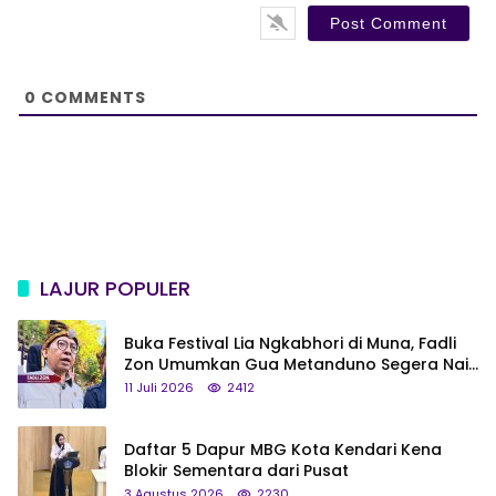
s
i
t
e
0
COMMENTS
LAJUR POPULER
Buka Festival Lia Ngkabhori di Muna, Fadli
Zon Umumkan Gua Metanduno Segera Naik
Status Jadi Cagar Budaya Nasional
11 Juli 2026
2412
Daftar 5 Dapur MBG Kota Kendari Kena
Blokir Sementara dari Pusat
3 Agustus 2026
2230