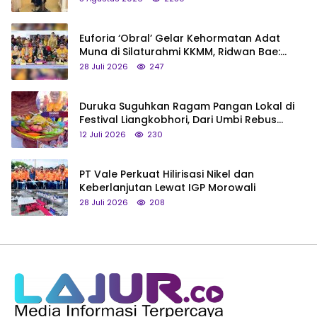
Euforia ‘Obral’ Gelar Kehormatan Adat
Muna di Silaturahmi KKMM, Ridwan Bae:
Saya Bukan Tipe Begitu, Belum Pantas!
28 Juli 2026
247
Duruka Suguhkan Ragam Pangan Lokal di
Festival Liangkobhori, Dari Umbi Rebus
hingga Tumpeng Beras Muna
12 Juli 2026
230
PT Vale Perkuat Hilirisasi Nikel dan
Keberlanjutan Lewat IGP Morowali
28 Juli 2026
208