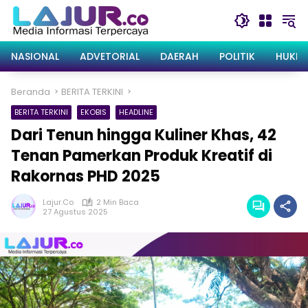
Langsung
ke
konten
NASIONAL
ADVETORIAL
DAERAH
POLITIK
HUKRI
Beranda
BERITA TERKINI
BERITA TERKINI
EKOBIS
HEADLINE
Dari Tenun hingga Kuliner Khas, 42
Tenan Pamerkan Produk Kreatif di
Rakornas PHD 2025
Lajur.co
2 Min Baca
27 Agustus 2025