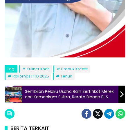
Tag:
Kuliner Khas
Produk Kreatif
Rakornas PHD 2025
Tenun
Sembilan Pelaku Usaha Raih Sertifikat Merek
dari Kemenkum Sultra, Rerata Binaan BI &
Dekranasda
BERITA TERKAIT