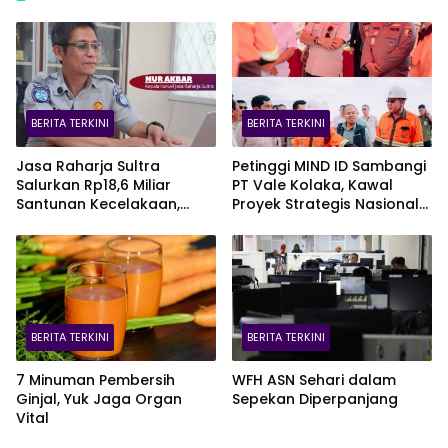
BERITA TERKINI
BERITA TERKINI
Jasa Raharja Sultra
Petinggi MIND ID Sambangi
Salurkan Rp18,6 Miliar
PT Vale Kolaka, Kawal
Santunan Kecelakaan,
Proyek Strategis Nasional
Pelajar Jadi Korban
Blok Pomalaa
Terbanyak
BERITA TERKINI
BERITA TERKINI
7 Minuman Pembersih
WFH ASN Sehari dalam
Ginjal, Yuk Jaga Organ
Sepekan Diperpanjang
Vital