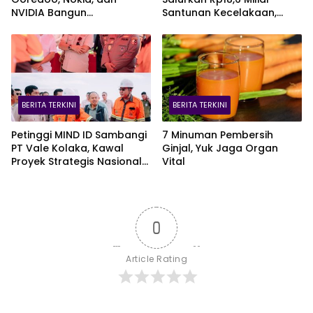
NVIDIA Bangun
Santunan Kecelakaan,
Infrastruktur AI Terbesar di
Pelajar Jadi Korban
Asia Tenggara Lewat
Terbanyak
Zankore
BERITA TERKINI
BERITA TERKINI
Petinggi MIND ID Sambangi
7 Minuman Pembersih
PT Vale Kolaka, Kawal
Ginjal, Yuk Jaga Organ
Proyek Strategis Nasional
Vital
Blok Pomalaa
0
Article Rating