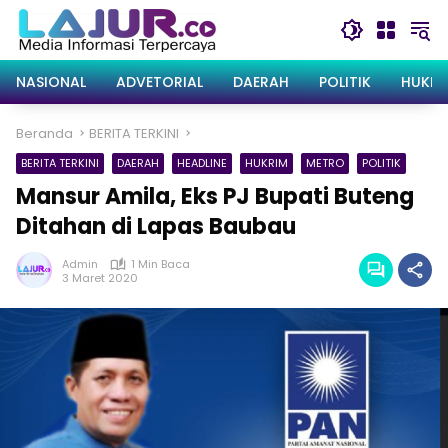
Langsung
ke
konten
NASIONAL
ADVETORIAL
DAERAH
POLITIK
HUKRI
Beranda
BERITA TERKINI
BERITA TERKINI
DAERAH
HEADLINE
HUKRIM
METRO
POLITIK
Mansur Amila, Eks PJ Bupati Buteng
Ditahan di Lapas Baubau
Admin
1 Min Baca
3 Maret 2020