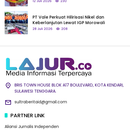
hingga Tumpeng Beras Muna
12 Juli 2026
230
PT Vale Perkuat Hilirisasi Nikel dan
Keberlanjutan Lewat IGP Morowali
28 Juli 2026
208
BRIS TOWN HOUSE BLOK A17 BOULEVARD, KOTA KENDARI,
SULAWESI TENGGARA.
sultraberitaid@gmail.com
PARTNER LINK
Aliansi Jurnalis Independen