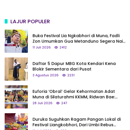
LAJUR POPULER
Buka Festival Lia Ngkabhori di Muna, Fadli
Zon Umumkan Gua Metanduno Segera Naik
Status Jadi Cagar Budaya Nasional
11 Juli 2026
2412
Daftar 5 Dapur MBG Kota Kendari Kena
Blokir Sementara dari Pusat
3 Agustus 2026
2231
Euforia ‘Obral’ Gelar Kehormatan Adat
Muna di Silaturahmi KKMM, Ridwan Bae:
Saya Bukan Tipe Begitu, Belum Pantas!
28 Juli 2026
247
Duruka Suguhkan Ragam Pangan Lokal di
Festival Liangkobhori, Dari Umbi Rebus