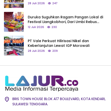
Saya Bukan Tipe Begitu, Belum Pantas!
28 Juli 2026
247
Duruka Suguhkan Ragam Pangan Lokal di
Festival Liangkobhori, Dari Umbi Rebus
hingga Tumpeng Beras Muna
12 Juli 2026
230
PT Vale Perkuat Hilirisasi Nikel dan
Keberlanjutan Lewat IGP Morowali
28 Juli 2026
209
BRIS TOWN HOUSE BLOK A17 BOULEVARD, KOTA KENDARI,
SULAWESI TENGGARA.