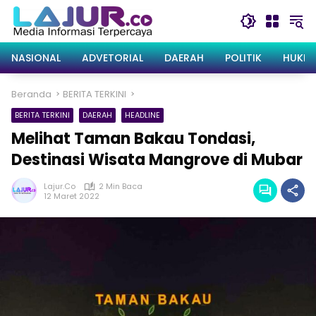
Langsung
ke
konten
NASIONAL
ADVETORIAL
DAERAH
POLITIK
HUKRI
Beranda
BERITA TERKINI
BERITA TERKINI
DAERAH
HEADLINE
Melihat Taman Bakau Tondasi,
Destinasi Wisata Mangrove di Mubar
Lajur.co
2 Min Baca
12 Maret 2022