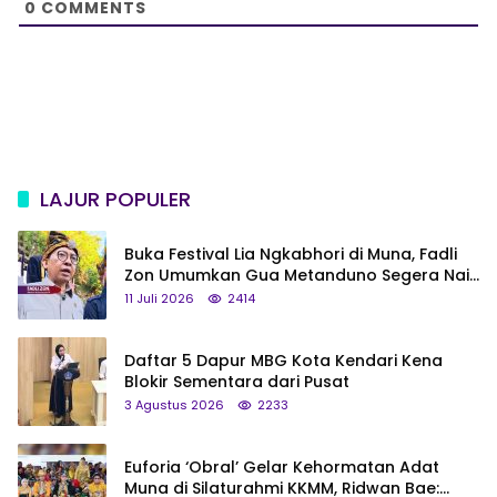
0
COMMENTS
LAJUR POPULER
Buka Festival Lia Ngkabhori di Muna, Fadli
Zon Umumkan Gua Metanduno Segera Naik
Status Jadi Cagar Budaya Nasional
11 Juli 2026
2414
Daftar 5 Dapur MBG Kota Kendari Kena
Blokir Sementara dari Pusat
3 Agustus 2026
2233
Euforia ‘Obral’ Gelar Kehormatan Adat
Muna di Silaturahmi KKMM, Ridwan Bae: