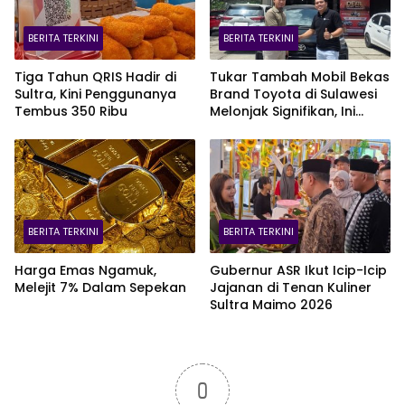
BERITA TERKINI
BERITA TERKINI
Tiga Tahun QRIS Hadir di
Tukar Tambah Mobil Bekas
Sultra, Kini Penggunanya
Brand Toyota di Sulawesi
Tembus 350 Ribu
Melonjak Signifikan, Ini
Varian Mobil Paling Laris!
BERITA TERKINI
BERITA TERKINI
Harga Emas Ngamuk,
Gubernur ASR Ikut Icip-Icip
Melejit 7% Dalam Sepekan
Jajanan di Tenan Kuliner
Sultra Maimo 2026
0