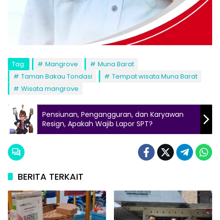
Tag:
Mangrove
Muna Barat
Taman Bakau Tondasi
Tempat wisata Muna Barat
Wisata mangrove
Pensiunan, Pengangguran, dan Karyawan
Resign, Apakah Wajib Lapor SPT?
BERITA TERKAIT