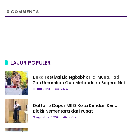
t
e
0
COMMENTS
LAJUR POPULER
Buka Festival Lia Ngkabhori di Muna, Fadli
Zon Umumkan Gua Metanduno Segera Naik
Status Jadi Cagar Budaya Nasional
11 Juli 2026
2414
Daftar 5 Dapur MBG Kota Kendari Kena
Blokir Sementara dari Pusat
3 Agustus 2026
2239