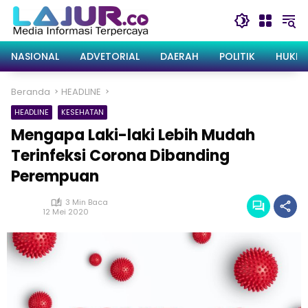
Langsung
ke
konten
NASIONAL
ADVETORIAL
DAERAH
POLITIK
HUKRI
Beranda
HEADLINE
HEADLINE
KESEHATAN
Mengapa Laki-laki Lebih Mudah
Terinfeksi Corona Dibanding
Perempuan
3 Min Baca
12 Mei 2020