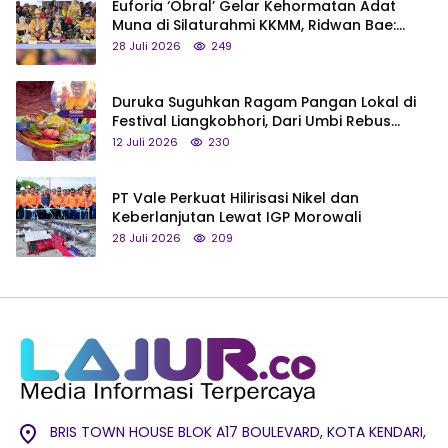
Euforia ‘Obral’ Gelar Kehormatan Adat
Muna di Silaturahmi KKMM, Ridwan Bae:
Saya Bukan Tipe Begitu, Belum Pantas!
28 Juli 2026
249
Duruka Suguhkan Ragam Pangan Lokal di
Festival Liangkobhori, Dari Umbi Rebus
hingga Tumpeng Beras Muna
12 Juli 2026
230
PT Vale Perkuat Hilirisasi Nikel dan
Keberlanjutan Lewat IGP Morowali
28 Juli 2026
209
BRIS TOWN HOUSE BLOK A17 BOULEVARD, KOTA KENDARI,