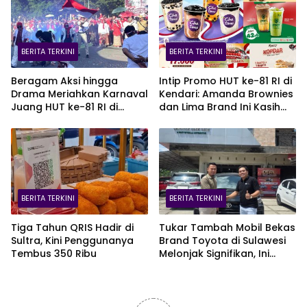
BERITA TERKINI
BERITA TERKINI
Beragam Aksi hingga
Intip Promo HUT ke-81 RI di
Drama Meriahkan Karnaval
Kendari: Amanda Brownies
Juang HUT ke-81 RI di
dan Lima Brand Ini Kasih
Kendari
Diskon Gede!
BERITA TERKINI
BERITA TERKINI
Tiga Tahun QRIS Hadir di
Tukar Tambah Mobil Bekas
Sultra, Kini Penggunanya
Brand Toyota di Sulawesi
Tembus 350 Ribu
Melonjak Signifikan, Ini
Varian Mobil Paling Laris!