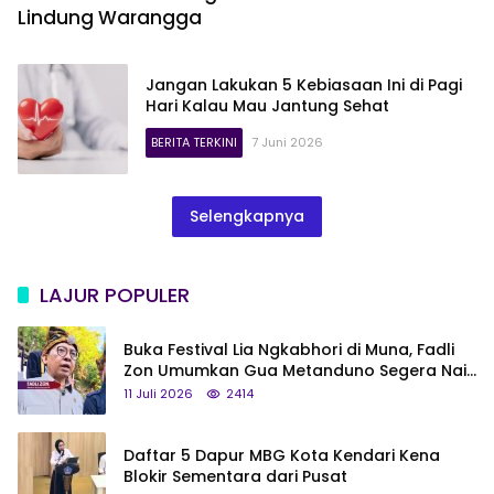
Lindung Warangga
Jangan Lakukan 5 Kebiasaan Ini di Pagi
Hari Kalau Mau Jantung Sehat
BERITA TERKINI
7 Juni 2026
Selengkapnya
LAJUR POPULER
Buka Festival Lia Ngkabhori di Muna, Fadli
Zon Umumkan Gua Metanduno Segera Naik
Status Jadi Cagar Budaya Nasional
11 Juli 2026
2414
Daftar 5 Dapur MBG Kota Kendari Kena
Blokir Sementara dari Pusat