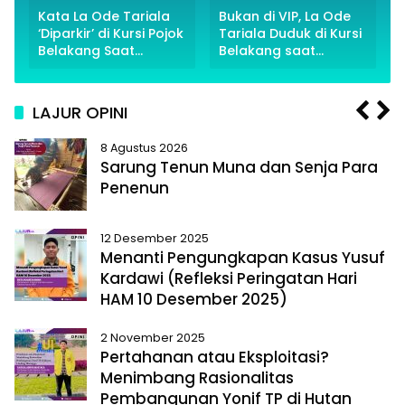
Kata La Ode Tariala
Bukan di VIP, La Ode
‘Diparkir’ di Kursi Pojok
Tariala Duduk di Kursi
Belakang Saat
Belakang saat
Rakerwil NasDem
Rakerwil NasDem
Sultra Ditengah Isu
Sultra Dihadiri Putra
PAW
Surya Paloh
LAJUR OPINI
P
N
8 Agustus 2026
r
e
Sarung Tenun Muna dan Senja Para
e
x
Penenun
v
t
i
o
12 Desember 2025
Menanti Pengungkapan Kasus Yusuf
u
Kardawi (Refleksi Peringatan Hari
s
HAM 10 Desember 2025)
2 November 2025
Pertahanan atau Eksploitasi?
Menimbang Rasionalitas
Pembangunan Yonif TP di Hutan