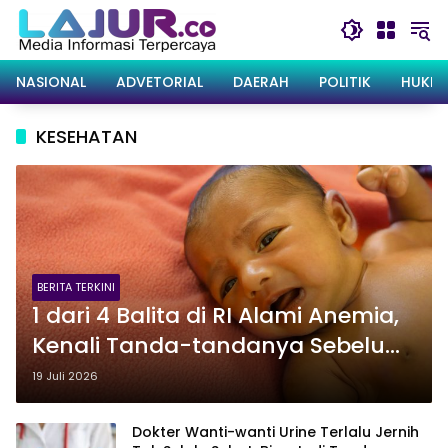
Langsung
ke
konten
NASIONAL
ADVETORIAL
DAERAH
POLITIK
HUKRI
KESEHATAN
BERITA TERKINI
1 dari 4 Balita di RI Alami Anemia,
Kenali Tanda-tandanya Sebelum
Terlambat
19 Juli 2026
Dokter Wanti-wanti Urine Terlalu Jernih