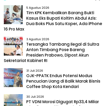
P
N
5 Agustus 2026
r
e
Tim KPK Kembalikan Barang Bukti
e
x
Kasus Eks Bupati Koltim Abdul Azis:
v
t
Dua Boks Plus Satu Koper, Ada iPhone
i
16 Pro Max
o
u
3 Agustus 2026
s
Tersangka Tambang Ilegal di Sultra
Anton Timbang Pose Bareng
Presiden Prabowo, Dipost Akun
Sekretariat Kabinet RI
31 Juli 2026
OJK-PPATK Endus Potensi Modus
Pencucian Uang di Balik Marak Bisnis
Coffee Shop Kota Kendari
30 Juli 2026
PT VDNI Morosi Digugat Rp33,4 Miliar