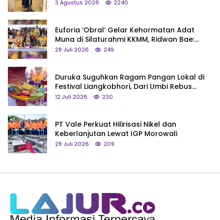
3 Agustus 2026
2240
Euforia ‘Obral’ Gelar Kehormatan Adat
Muna di Silaturahmi KKMM, Ridwan Bae:
Saya Bukan Tipe Begitu, Belum Pantas!
28 Juli 2026
249
Duruka Suguhkan Ragam Pangan Lokal di
Festival Liangkobhori, Dari Umbi Rebus
hingga Tumpeng Beras Muna
12 Juli 2026
230
PT Vale Perkuat Hilirisasi Nikel dan
Keberlanjutan Lewat IGP Morowali
28 Juli 2026
209