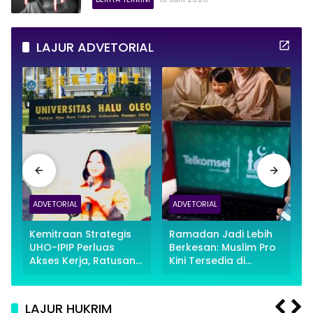
LAJUR ADVETORIAL
ADVETORIAL
ADVETORIAL
Kemitraan Strategis
Ramadan Jadi Lebih
UHO-IPIP Perluas
Berkesan: Muslim Pro
Akses Kerja, Ratusan
Kini Tersedia di
Alumni Tembus Tahap
MyTelkomsel
Interview
LAJUR HUKRIM