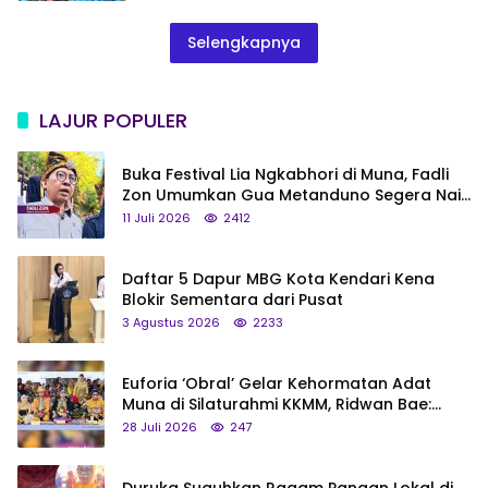
Selengkapnya
LAJUR POPULER
Buka Festival Lia Ngkabhori di Muna, Fadli
Zon Umumkan Gua Metanduno Segera Naik
Status Jadi Cagar Budaya Nasional
11 Juli 2026
2412
Daftar 5 Dapur MBG Kota Kendari Kena
Blokir Sementara dari Pusat
3 Agustus 2026
2233
Euforia ‘Obral’ Gelar Kehormatan Adat
Muna di Silaturahmi KKMM, Ridwan Bae:
Saya Bukan Tipe Begitu, Belum Pantas!
28 Juli 2026
247