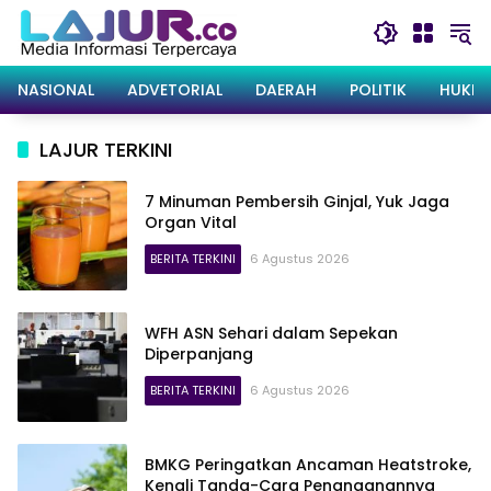
Langsung
ke
konten
NASIONAL
ADVETORIAL
DAERAH
POLITIK
HUKRI
LAJUR TERKINI
7 Minuman Pembersih Ginjal, Yuk Jaga
Organ Vital
BERITA TERKINI
6 Agustus 2026
WFH ASN Sehari dalam Sepekan
Diperpanjang
BERITA TERKINI
6 Agustus 2026
BMKG Peringatkan Ancaman Heatstroke,
Kenali Tanda-Cara Penanganannya