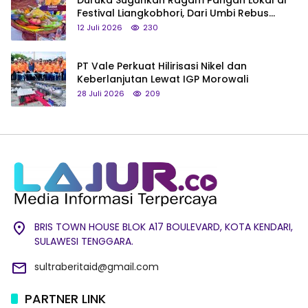
Duruka Suguhkan Ragam Pangan Lokal di
Festival Liangkobhori, Dari Umbi Rebus
hingga Tumpeng Beras Muna
12 Juli 2026
230
PT Vale Perkuat Hilirisasi Nikel dan
Keberlanjutan Lewat IGP Morowali
28 Juli 2026
209
BRIS TOWN HOUSE BLOK A17 BOULEVARD, KOTA KENDARI,
SULAWESI TENGGARA.
sultraberitaid@gmail.com
PARTNER LINK