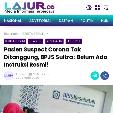
Langsung
ke
konten
NASIONAL
ADVETORIAL
DAERAH
POLITIK
HUKRI
Beranda
BERITA TERKINI
BERITA TERKINI
HEADLINE
KESEHATAN
LIFE STYLE
Pasien Suspect Corona Tak
Ditanggung, BPJS Sultra : Belum Ada
Instruksi Resmi!
Admin
2 Min Baca
29 Januari 2020