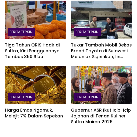
BERITA TERKINI
BERITA TERKINI
Tiga Tahun QRIS Hadir di
Tukar Tambah Mobil Bekas
Sultra, Kini Penggunanya
Brand Toyota di Sulawesi
Tembus 350 Ribu
Melonjak Signifikan, Ini
Varian Mobil Paling Laris!
BERITA TERKINI
BERITA TERKINI
Harga Emas Ngamuk,
Gubernur ASR Ikut Icip-Icip
Melejit 7% Dalam Sepekan
Jajanan di Tenan Kuliner
Sultra Maimo 2026