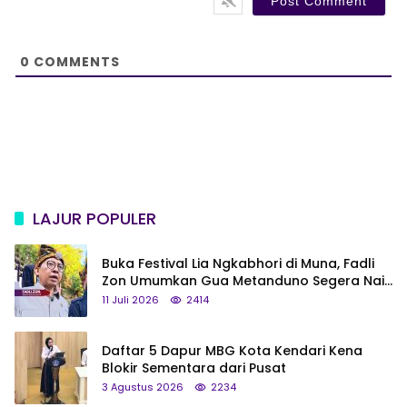
i
t
e
0
COMMENTS
LAJUR POPULER
Buka Festival Lia Ngkabhori di Muna, Fadli
Zon Umumkan Gua Metanduno Segera Naik
Status Jadi Cagar Budaya Nasional
11 Juli 2026
2414
Daftar 5 Dapur MBG Kota Kendari Kena
Blokir Sementara dari Pusat
3 Agustus 2026
2234