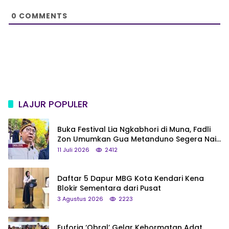
e
0
COMMENTS
LAJUR POPULER
Buka Festival Lia Ngkabhori di Muna, Fadli
Zon Umumkan Gua Metanduno Segera Naik
Status Jadi Cagar Budaya Nasional
11 Juli 2026
2412
Daftar 5 Dapur MBG Kota Kendari Kena
Blokir Sementara dari Pusat
3 Agustus 2026
2223
Euforia ‘Obral’ Gelar Kehormatan Adat