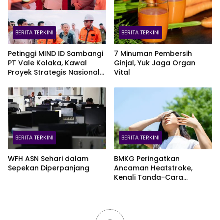
BERITA TERKINI
BERITA TERKINI
Petinggi MIND ID Sambangi
7 Minuman Pembersih
PT Vale Kolaka, Kawal
Ginjal, Yuk Jaga Organ
Proyek Strategis Nasional
Vital
Blok Pomalaa
BERITA TERKINI
BERITA TERKINI
WFH ASN Sehari dalam
BMKG Peringatkan
Sepekan Diperpanjang
Ancaman Heatstroke,
Kenali Tanda-Cara
Penanganannya