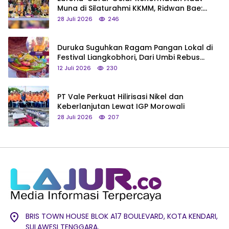
Muna di Silaturahmi KKMM, Ridwan Bae:
Saya Bukan Tipe Begitu, Belum Pantas!
28 Juli 2026
246
Duruka Suguhkan Ragam Pangan Lokal di
Festival Liangkobhori, Dari Umbi Rebus
hingga Tumpeng Beras Muna
12 Juli 2026
230
PT Vale Perkuat Hilirisasi Nikel dan
Keberlanjutan Lewat IGP Morowali
28 Juli 2026
207
BRIS TOWN HOUSE BLOK A17 BOULEVARD, KOTA KENDARI,
SULAWESI TENGGARA.