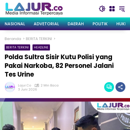
Langsung
ke
konten
NASIONAL
ADVETORIAL
DAERAH
POLITIK
HUKRI
Beranda
BERITA TERKINI
BERITA TERKINI
HEADLINE
Polda Sultra Sisir Kutu Polisi yang
Pakai Narkoba, 82 Personel Jalani
Tes Urine
Lajur.co
2 Min Baca
3 Juni 2026