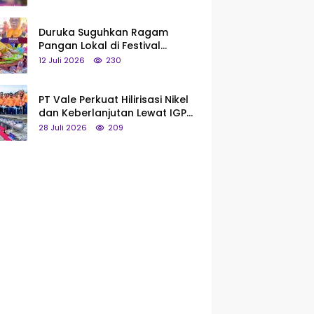
Saya Bukan Tipe Begitu, Belum
Pantas!
Duruka Suguhkan Ragam
Pangan Lokal di Festival
Liangkobhori, Dari Umbi Rebus
12 Juli 2026
230
hingga Tumpeng Beras Muna
PT Vale Perkuat Hilirisasi Nikel
dan Keberlanjutan Lewat IGP
Morowali
28 Juli 2026
209