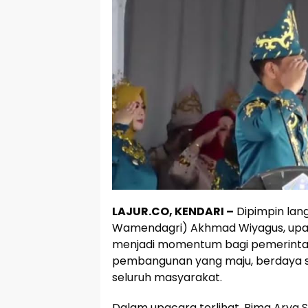
LAJUR.CO, KENDARI –
Dipimpin lang
Wamendagri) Akhmad Wiyagus, upac
menjadi momentum bagi pemerint
pembangunan yang maju, berdaya sain
seluruh masyarakat.
Dalam upacara terlihat, Bima Arya 