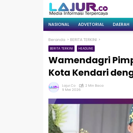
Langsung
ke
konten
NASIONAL
ADVETORIAL
DAERAH
Beranda
BERITA TERKINI
BERITA TERKINI
HEADLINE
Wamendagri Pimp
Kota Kendari deng
Lajur.co
2 Min Baca
9 Mei 2026