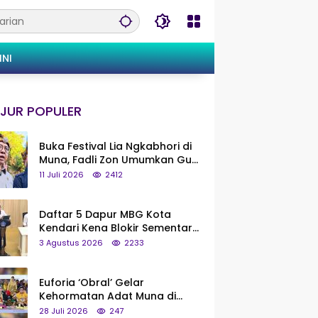
INI
JUR POPULER
Buka Festival Lia Ngkabhori di
Muna, Fadli Zon Umumkan Gua
Metanduno Segera Naik Status
11 Juli 2026
2412
Jadi Cagar Budaya Nasional
Daftar 5 Dapur MBG Kota
Kendari Kena Blokir Sementara
dari Pusat
3 Agustus 2026
2233
Euforia ‘Obral’ Gelar
Kehormatan Adat Muna di
Silaturahmi KKMM, Ridwan Bae:
28 Juli 2026
247