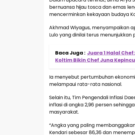
bernuansa hijau tosca dan emas le
mencerminkan kekayaan budaya Kota
Akhmad Wiyagus, menyampaikan ap
Lulo yang dinilai terus menunjukkan
Baca Juga :
Juara 1 Halal Chef
Koltim Bikin Chef Juna Kepincu
Ia menyebut pertumbuhan ekonomi 
melampaui rata-rata nasional.
Selain itu, Tim Pengendali Inflasi Dae
inflasi di angka 2,96 persen sehin
masyarakat.
“Angka yang paling membanggakan
Kendari sebesar 86,36 dan menempat