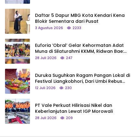
Daftar 5 Dapur MBG Kota Kendari Kena
Blokir Sementara dari Pusat
3 Agustus 2026
2233
Euforia ‘Obral’ Gelar Kehormatan Adat
Muna di Silaturahmi KKMM, Ridwan Bae:
Saya Bukan Tipe Begitu, Belum Pantas!
28 Juli 2026
247
Duruka Suguhkan Ragam Pangan Lokal di
Festival Liangkobhori, Dari Umbi Rebus
hingga Tumpeng Beras Muna
12 Juli 2026
230
PT Vale Perkuat Hilirisasi Nikel dan
Keberlanjutan Lewat IGP Morowali
28 Juli 2026
209