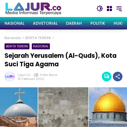
Langsung
ke
konten
NASIONAL
ADVETORIAL
DAERAH
POLITIK
HUKRI
Beranda
BERITA TERKINI
BERITA TERKINI
NASIONAL
Sejarah Yerusalem (Al-Quds), Kota
Suci Tiga Agama
Lajur.co
4 Min Baca
16 Februari 2022