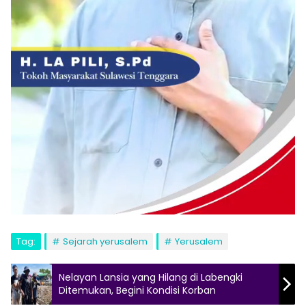
Tag:
Sejarah yerusalem
Yerusalem
Nelayan Lansia yang Hilang di Labengki
Ditemukan, Begini Kondisi Korban