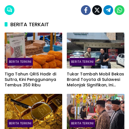
BERITA TERKAIT
BERITA TERKINI
BERITA TERKINI
Tiga Tahun QRIS Hadir di
Tukar Tambah Mobil Bekas
Sultra, Kini Penggunanya
Brand Toyota di Sulawesi
Tembus 350 Ribu
Melonjak Signifikan, Ini
Varian Mobil Paling Laris!
BERITA TERKINI
BERITA TERKINI