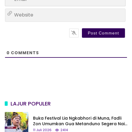
m
*
a
W
i
e
l
b
*
s
i
t
e
0
COMMENTS
LAJUR POPULER
Buka Festival Lia Ngkabhori di Muna, Fadli
Zon Umumkan Gua Metanduno Segera Naik
Status Jadi Cagar Budaya Nasional
11 Juli 2026
2414