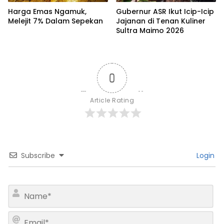
Harga Emas Ngamuk,
Gubernur ASR Ikut Icip-Icip
Melejit 7% Dalam Sepekan
Jajanan di Tenan Kuliner
Sultra Maimo 2026
0
Article Rating
Subscribe
Login
N
a
m
E
e