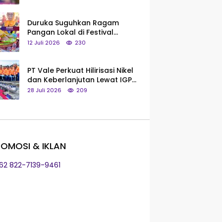
Saya Bukan Tipe Begitu, Belum
Pantas!
Duruka Suguhkan Ragam
Pangan Lokal di Festival
Liangkobhori, Dari Umbi Rebus
12 Juli 2026
230
hingga Tumpeng Beras Muna
PT Vale Perkuat Hilirisasi Nikel
dan Keberlanjutan Lewat IGP
Morowali
28 Juli 2026
209
OMOSI & IKLAN
+62 822-7139-9461