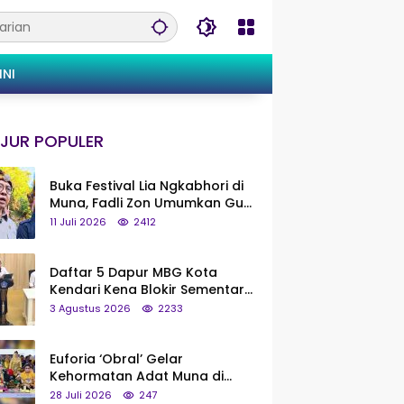
INI
JUR POPULER
Buka Festival Lia Ngkabhori di
Muna, Fadli Zon Umumkan Gua
Metanduno Segera Naik Status
11 Juli 2026
2412
Jadi Cagar Budaya Nasional
Daftar 5 Dapur MBG Kota
Kendari Kena Blokir Sementara
dari Pusat
3 Agustus 2026
2233
Euforia ‘Obral’ Gelar
Kehormatan Adat Muna di
Silaturahmi KKMM, Ridwan Bae:
28 Juli 2026
247