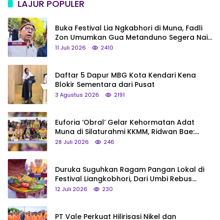
LAJUR POPULER
Buka Festival Lia Ngkabhori di Muna, Fadli
Zon Umumkan Gua Metanduno Segera Naik
Status Jadi Cagar Budaya Nasional
11 Juli 2026
2410
Daftar 5 Dapur MBG Kota Kendari Kena
Blokir Sementara dari Pusat
3 Agustus 2026
2191
Euforia ‘Obral’ Gelar Kehormatan Adat
Muna di Silaturahmi KKMM, Ridwan Bae:
Saya Bukan Tipe Begitu, Belum Pantas!
28 Juli 2026
246
Duruka Suguhkan Ragam Pangan Lokal di
Festival Liangkobhori, Dari Umbi Rebus
hingga Tumpeng Beras Muna
12 Juli 2026
230
PT Vale Perkuat Hilirisasi Nikel dan