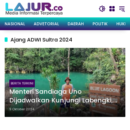
Langsung
ke
konten
NASIONAL
ADVETORIAL
DAERAH
POLITIK
HUKRI
Ajang ADWI Sultra 2024
BERITA TERKINI
Menteri Sandiaga Uno
Dijadwalkan Kunjungi Labengki,
Desa Wisata yang Lolos Ajang
9 Oktober 2024
ADWI 2024