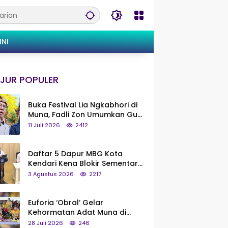
INI
JUR POPULER
Buka Festival Lia Ngkabhori di
Muna, Fadli Zon Umumkan Gua
Metanduno Segera Naik Status
11 Juli 2026
2412
Jadi Cagar Budaya Nasional
Daftar 5 Dapur MBG Kota
Kendari Kena Blokir Sementara
dari Pusat
3 Agustus 2026
2217
Euforia ‘Obral’ Gelar
Kehormatan Adat Muna di
Silaturahmi KKMM, Ridwan Bae:
28 Juli 2026
246