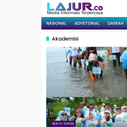
Langsung
ke
konten
NASIONAL
ADVETORIAL
DAERAH
Akademisi
BERITA TERKINI