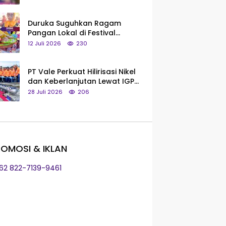
Saya Bukan Tipe Begitu, Belum
Pantas!
Duruka Suguhkan Ragam
Pangan Lokal di Festival
Liangkobhori, Dari Umbi Rebus
12 Juli 2026
230
hingga Tumpeng Beras Muna
PT Vale Perkuat Hilirisasi Nikel
dan Keberlanjutan Lewat IGP
Morowali
28 Juli 2026
206
OMOSI & IKLAN
+62 822-7139-9461