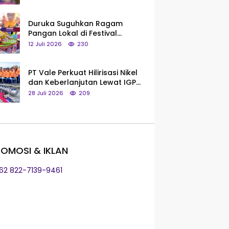
Saya Bukan Tipe Begitu, Belum
Pantas!
Duruka Suguhkan Ragam
Pangan Lokal di Festival
Liangkobhori, Dari Umbi Rebus
12 Juli 2026
230
hingga Tumpeng Beras Muna
PT Vale Perkuat Hilirisasi Nikel
dan Keberlanjutan Lewat IGP
Morowali
28 Juli 2026
209
OMOSI & IKLAN
+62 822-7139-9461