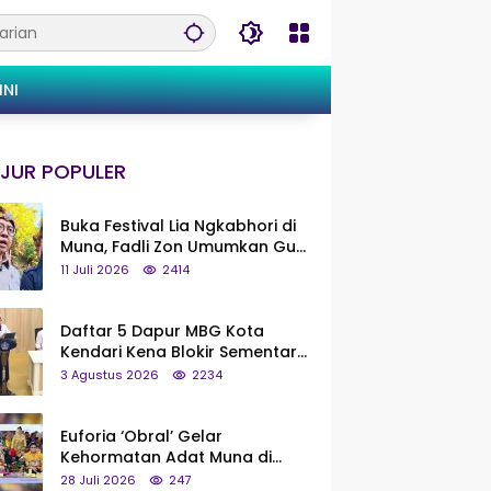
INI
JUR POPULER
Buka Festival Lia Ngkabhori di
Muna, Fadli Zon Umumkan Gua
Metanduno Segera Naik Status
11 Juli 2026
2414
Jadi Cagar Budaya Nasional
Daftar 5 Dapur MBG Kota
Kendari Kena Blokir Sementara
dari Pusat
3 Agustus 2026
2234
Euforia ‘Obral’ Gelar
Kehormatan Adat Muna di
Silaturahmi KKMM, Ridwan Bae:
28 Juli 2026
247