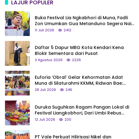
LAJUR POPULER
Buka Festival Lia Ngkabhori di Muna, Fadli
Zon Umumkan Gua Metanduno Segera Naik
Status Jadi Cagar Budaya Nasional
11 Juli 2026
2412
Daftar 5 Dapur MBG Kota Kendari Kena
Blokir Sementara dari Pusat
3 Agustus 2026
2226
Euforia ‘Obral’ Gelar Kehormatan Adat
Muna di Silaturahmi KKMM, Ridwan Bae:
Saya Bukan Tipe Begitu, Belum Pantas!
28 Juli 2026
246
Duruka Suguhkan Ragam Pangan Lokal di
Festival Liangkobhori, Dari Umbi Rebus
hingga Tumpeng Beras Muna
12 Juli 2026
230
PT Vale Perkuat Hilirisasi Nikel dan