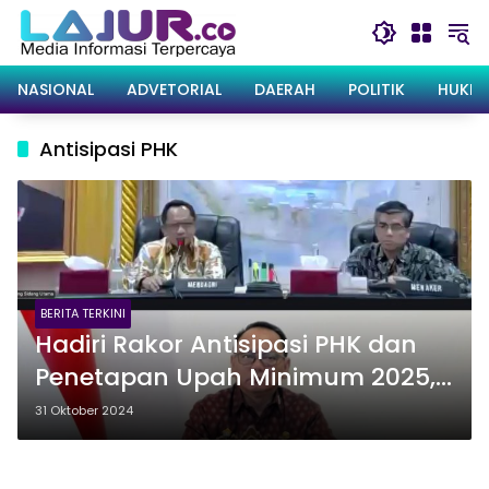
Langsung
ke
konten
NASIONAL
ADVETORIAL
DAERAH
POLITIK
HUKRI
Antisipasi PHK
BERITA TERKINI
Hadiri Rakor Antisipasi PHK dan
Penetapan Upah Minimum 2025,
Pj Gubernur Sultra: Kita
31 Oktober 2024
Tindaklanjuti di Sultra