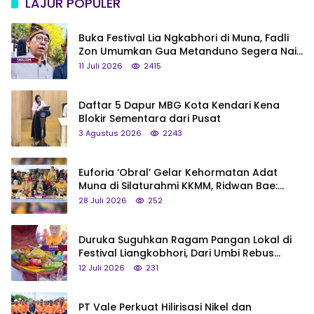
LAJUR POPULER
Buka Festival Lia Ngkabhori di Muna, Fadli
Zon Umumkan Gua Metanduno Segera Naik
Status Jadi Cagar Budaya Nasional
11 Juli 2026
2415
Daftar 5 Dapur MBG Kota Kendari Kena
Blokir Sementara dari Pusat
3 Agustus 2026
2243
Euforia ‘Obral’ Gelar Kehormatan Adat
Muna di Silaturahmi KKMM, Ridwan Bae:
Saya Bukan Tipe Begitu, Belum Pantas!
28 Juli 2026
252
Duruka Suguhkan Ragam Pangan Lokal di
Festival Liangkobhori, Dari Umbi Rebus
hingga Tumpeng Beras Muna
12 Juli 2026
231
PT Vale Perkuat Hilirisasi Nikel dan