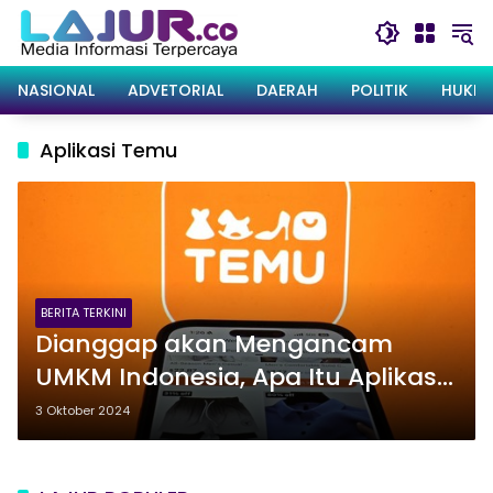
Langsung
ke
konten
NASIONAL
ADVETORIAL
DAERAH
POLITIK
HUKRI
Aplikasi Temu
BERITA TERKINI
Dianggap akan Mengancam
UMKM Indonesia, Apa Itu Aplikasi
Belanja Online Temu?
3 Oktober 2024