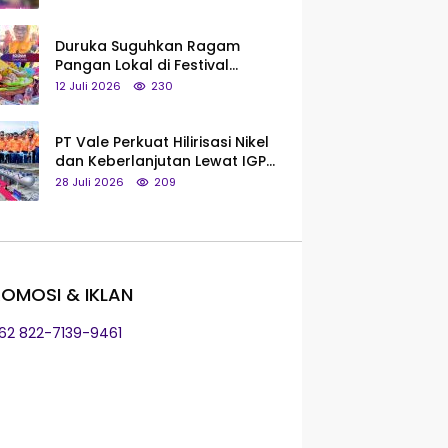
Saya Bukan Tipe Begitu, Belum
Pantas!
Duruka Suguhkan Ragam
Pangan Lokal di Festival
Liangkobhori, Dari Umbi Rebus
12 Juli 2026
230
hingga Tumpeng Beras Muna
PT Vale Perkuat Hilirisasi Nikel
dan Keberlanjutan Lewat IGP
Morowali
28 Juli 2026
209
OMOSI & IKLAN
+62 822-7139-9461