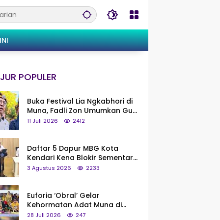
INI
JUR POPULER
Buka Festival Lia Ngkabhori di
Muna, Fadli Zon Umumkan Gua
Metanduno Segera Naik Status
11 Juli 2026
2412
Jadi Cagar Budaya Nasional
Daftar 5 Dapur MBG Kota
Kendari Kena Blokir Sementara
dari Pusat
3 Agustus 2026
2233
Euforia ‘Obral’ Gelar
Kehormatan Adat Muna di
Silaturahmi KKMM, Ridwan Bae:
28 Juli 2026
247