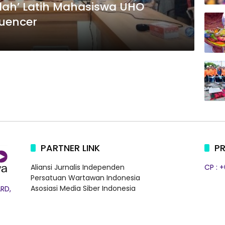
dah’ Latih Mahasiswa UHO
luencer
PARTNER LINK
PR
Aliansi Jurnalis Independen
CP : 
Persatuan Wartawan Indonesia
Asosiasi Media Siber Indonesia
RD,