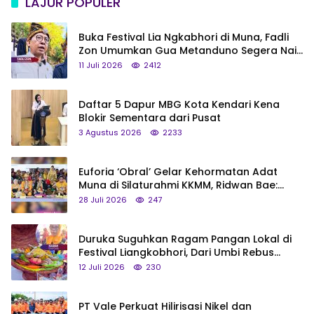
LAJUR POPULER
Buka Festival Lia Ngkabhori di Muna, Fadli
Zon Umumkan Gua Metanduno Segera Naik
Status Jadi Cagar Budaya Nasional
11 Juli 2026
2412
Daftar 5 Dapur MBG Kota Kendari Kena
Blokir Sementara dari Pusat
3 Agustus 2026
2233
Euforia ‘Obral’ Gelar Kehormatan Adat
Muna di Silaturahmi KKMM, Ridwan Bae:
Saya Bukan Tipe Begitu, Belum Pantas!
28 Juli 2026
247
Duruka Suguhkan Ragam Pangan Lokal di
Festival Liangkobhori, Dari Umbi Rebus
hingga Tumpeng Beras Muna
12 Juli 2026
230
PT Vale Perkuat Hilirisasi Nikel dan