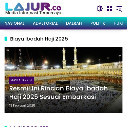
Langsung
ke
konten
NASIONAL
ADVETORIAL
DAERAH
POLITIK
HUKRI
Biaya Ibadah Haji 2025
BERITA TERKINI
Resmi! Ini Rincian Biaya Ibadah
Haji 2025 Sesuai Embarkasi
13 Februari 2025