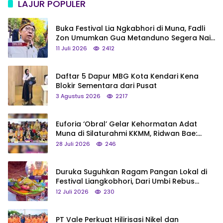
LAJUR POPULER
Buka Festival Lia Ngkabhori di Muna, Fadli
Zon Umumkan Gua Metanduno Segera Naik
Status Jadi Cagar Budaya Nasional
11 Juli 2026
2412
Daftar 5 Dapur MBG Kota Kendari Kena
Blokir Sementara dari Pusat
3 Agustus 2026
2217
Euforia ‘Obral’ Gelar Kehormatan Adat
Muna di Silaturahmi KKMM, Ridwan Bae:
Saya Bukan Tipe Begitu, Belum Pantas!
28 Juli 2026
246
Duruka Suguhkan Ragam Pangan Lokal di
Festival Liangkobhori, Dari Umbi Rebus
hingga Tumpeng Beras Muna
12 Juli 2026
230
PT Vale Perkuat Hilirisasi Nikel dan