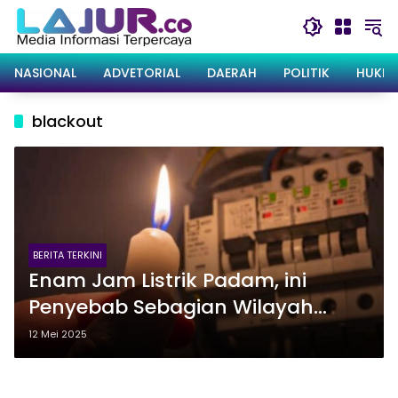
Langsung
ke
konten
NASIONAL
ADVETORIAL
DAERAH
POLITIK
HUKRI
blackout
BERITA TERKINI
Enam Jam Listrik Padam, ini
Penyebab Sebagian Wilayah
Daratan Sultra Alami Blackout
12 Mei 2025